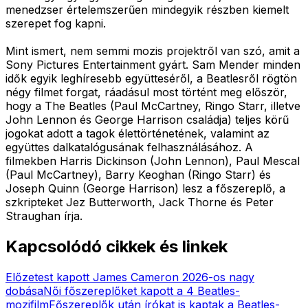
menedzser értelemszerűen mindegyik részben kiemelt
szerepet fog kapni.
Mint ismert, nem semmi mozis projektről van szó, amit a
Sony Pictures Entertainment gyárt. Sam Mender minden
idők egyik leghíresebb együtteséről, a Beatlesről rögtön
négy filmet forgat, ráadásul most történt meg először,
hogy a The Beatles (Paul McCartney, Ringo Starr, illetve
John Lennon és George Harrison családja) teljes körű
jogokat adott a tagok élettörténetének, valamint az
együttes dalkatalógusának felhasználásához. A
filmekben Harris Dickinson (John Lennon), Paul Mescal
(Paul McCartney), Barry Keoghan (Ringo Starr) és
Joseph Quinn (George Harrison) lesz a főszereplő, a
szkripteket Jez Butterworth, Jack Thorne és Peter
Straughan írja.
Kapcsolódó cikkek és linkek
Előzetest kapott James Cameron 2026-os nagy
dobása
Női főszereplőket kapott a 4 Beatles-
mozifilm
Főszereplők után írókat is kaptak a Beatles-