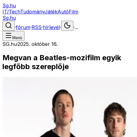
Sg.hu
IT/Tech
Tudomány
Játék
Autó
Film
Sg.hu
·
fórum
·
RSS
·
hírlevél
·
·
...
Menü
SG.hu
·
2025. október 16.
Megvan a Beatles-mozifilm egyik
legfőbb szereplője