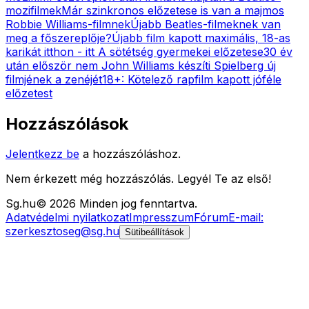
mozifilmek
Már szinkronos előzetese is van a majmos
Robbie Williams-filmnek
Újabb Beatles-filmeknek van
meg a főszereplője?
Újabb film kapott maximális, 18-as
karikát itthon - itt A sötétség gyermekei előzetese
30 év
után először nem John Williams készíti Spielberg új
filmjének a zenéjét
18+: Kötelező rapfilm kapott jóféle
előzetest
Hozzászólások
Jelentkezz be
a hozzászóláshoz.
Nem érkezett még hozzászólás. Legyél Te az első!
Sg
.hu
©
2026
Minden jog fenntartva.
Adatvédelmi nyilatkozat
Impresszum
Fórum
E-mail:
szerkesztoseg@sg.hu
Sütibeállítások