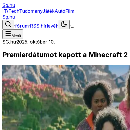
Sg.hu
IT/Tech
Tudomány
Játék
Autó
Film
Sg.hu
·
fórum
·
RSS
·
hírlevél
·
·
...
Menü
SG.hu
·
2025. október 10.
Premierdátumot kapott a Minecraft 2