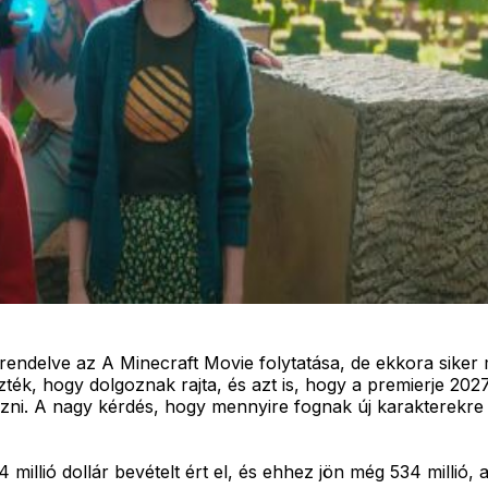
endelve az A Minecraft Movie folytatása, de ekkora siker 
ezték, hogy dolgoznak rajta, és azt is, hogy a premierje 20
olgozni. A nagy kérdés, hogy mennyire fognak új karakterekr
illió dollár bevételt ért el, és ehhez jön még 534 millió, a