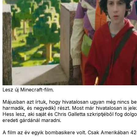
Lesz új Minecraft-film.
Májusban azt írtuk, hogy hivatalosan ugyan még nincs ber
harmadik, és negyedik) részt. Most már hivatalosan is jel
Hess lesz, aki saját és Chris Galletta szkriptjéből fog d
eredeti gárdánál maradni.
A film az év egyik bombasikere volt. Csak Amerikában 424 m