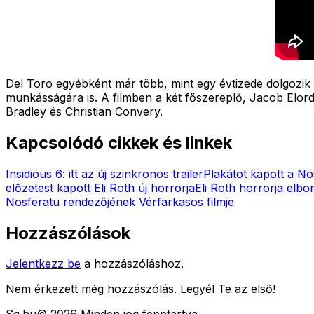
Del Toro egyébként már több, mint egy évtizede dolgozik s
munkásságára is. A filmben a két főszereplő, Jacob Elord
Bradley és Christian Convery.
Kapcsolódó cikkek és linkek
Insidious 6: itt az új szinkronos trailer
Plakátot kapott a No
előzetest kapott Eli Roth új horrorja
Eli Roth horrorja elbo
Nosferatu rendezőjének Vérfarkasos filmje
Hozzászólások
Jelentkezz be
a hozzászóláshoz.
Nem érkezett még hozzászólás. Legyél Te az első!