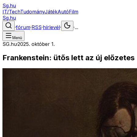
Sg.hu
IT/Tech
Tudomány
Játék
Autó
Film
Sg.hu
·
fórum
·
RSS
·
hírlevél
·
·
...
Menü
SG.hu
·
2025. október 1.
Frankenstein: ütős lett az új előzetes