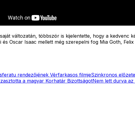
aját változatán, többször is kijelentette, hogy a kedvenc 
i és Oscar Isaac mellett még szerepelni fog Mia Goth, Feli
sferatu rendezőjének Vérfarkasos filmje
Szinkronos előzete
rzasztotta a magyar Korhatár Bizottságot
Nem lett durva az 