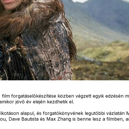
) film forgatáselőkészítése közben végzett egyik edzésén me
mikor jövő év elején kezdhetik el.
lkotáson alapul, és forgatókönyvének legutóbbi vázlatán Mi
ou, Dave Bautista és Max Zhang is benne lesz a filmben, a