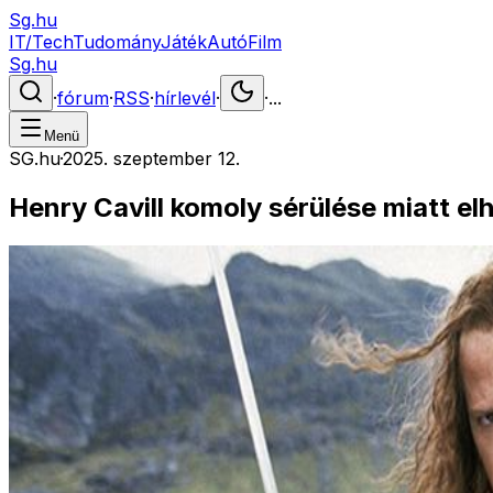
Sg.hu
IT/Tech
Tudomány
Játék
Autó
Film
Sg.hu
·
fórum
·
RSS
·
hírlevél
·
·
...
Menü
SG.hu
·
2025. szeptember 12.
Henry Cavill komoly sérülése miatt el