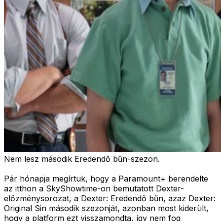
Nem lesz második Eredendő bűn-szezon.
Pár hónapja megírtuk, hogy a Paramount+ berendelte
az itthon a SkyShowtime-on bemutatott Dexter-
előzménysorozat, a Dexter: Eredendő bűn, azaz Dexter:
Original Sin második szezonját, azonban most kiderült,
hogy a platform ezt visszamondta, így nem fog