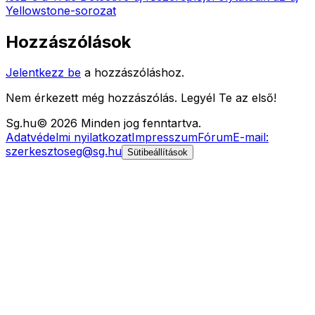
Yellowstone-sorozat
Hozzászólások
Jelentkezz be
a hozzászóláshoz.
Nem érkezett még hozzászólás. Legyél Te az első!
Sg
.hu
©
2026
Minden jog fenntartva.
Adatvédelmi nyilatkozat
Impresszum
Fórum
E-mail:
szerkesztoseg@sg.hu
Sütibeállítások