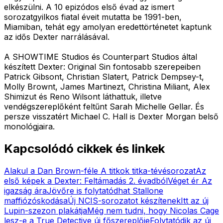
elkészülni. A 10 epizódos első évad az ismert
sorozatgyilkos fiatal éveit mutatta be 1991-ben,
Miamiban, tehát egy amolyan eredettörténetet kaptunk
az idős Dexter narrálásával.
A SHOWTIME Studios és Counterpart Studios által
készített Dexter: Original Sin fontosabb szerepeiben
Patrick Gibsont, Christian Slatert, Patrick Dempsey-t,
Molly Brownt, James Martinezt, Christina Miliant, Alex
Shimizut és Reno Wilsont láthattuk, illetve
vendégszereplőként feltűnt Sarah Michelle Gellar. És
persze visszatért Michael C. Hall is Dexter Morgan belső
monológjaira.
Kapcsolódó cikkek és linkek
Alakul a Dan Brown-féle A titkok titka-tévésorozat
Az
első képek a Dexter: Feltámadás 2. évadból
Véget ér Az
igazság ára
Jövőre is folytatódhat Stallone
maffiózóskodása
Új NCIS-sorozatot készítenek
Itt az új
Lupin-szezon plakátja
Még nem tudni, hogy Nicolas Cage
lesz-e a True Detective új főszereplője
Folytatódik az új