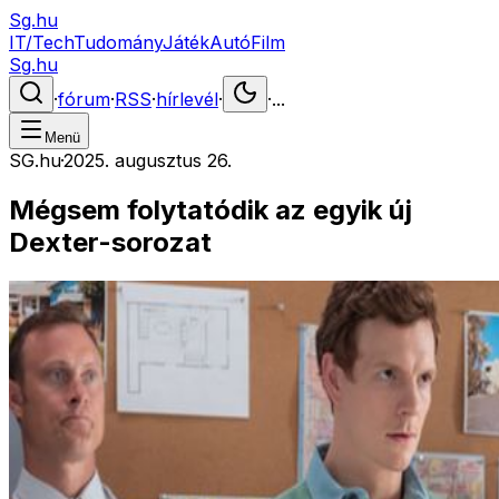
Sg.hu
IT/Tech
Tudomány
Játék
Autó
Film
Sg.hu
·
fórum
·
RSS
·
hírlevél
·
·
...
Menü
SG.hu
·
2025. augusztus 26.
Mégsem folytatódik az egyik új
Dexter-sorozat