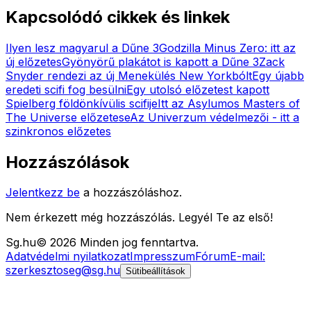
Kapcsolódó cikkek és linkek
Ilyen lesz magyarul a Dűne 3
Godzilla Minus Zero: itt az
új előzetes
Gyönyörű plakátot is kapott a Dűne 3
Zack
Snyder rendezi az új Menekülés New Yorkbólt
Egy újabb
eredeti scifi fog besülni
Egy utolsó előzetest kapott
Spielberg földönkívülis scifije
Itt az Asylumos Masters of
The Universe előzetese
Az Univerzum védelmezői - itt a
szinkronos előzetes
Hozzászólások
Jelentkezz be
a hozzászóláshoz.
Nem érkezett még hozzászólás. Legyél Te az első!
Sg
.hu
©
2026
Minden jog fenntartva.
Adatvédelmi nyilatkozat
Impresszum
Fórum
E-mail:
szerkesztoseg@sg.hu
Sütibeállítások