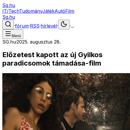
Sg.hu
IT/Tech
Tudomány
Játék
Autó
Film
Sg.hu
·
fórum
·
RSS
·
hírlevél
·
·
...
Menü
SG.hu
·
2025. augusztus 28.
Előzetest kapott az új Gyilkos
paradicsomok támadása-film