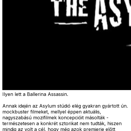
Ilyen lett a Ballerina Assassin.
Annak idején az Asylum stúdió elég gyakran gyártott ún.
mockbuster filmeket, mellyel éppen aktuális,
nagyszabású mozifilmek koncepcióit másolták -
természetesen a konkrét sztorikat nem tudták, hiszen
mindig az volt a cél, hogy még azok premierje előtt