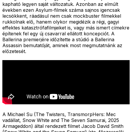
kapható legyen saját változatuk. Azonban az elmúlt
években ezen Asylum-filmek száma sajnos igencsak
lecsökkent, ráadásul nem csak mockbuster filmekkel
rukkolnak elő, hanem olykor megidézik a régi, gagyi
effektes katasztrófafilmjeiket is, vagy más ismert címekre
építenek fel egy új csavarral ellátott koncepciót. A
Ballerina premierjére időzítette a stúdió a Ballerina
Assassin bemutatóját, aminek most megmutatnánk az
előzetesét.
A Michael Su (The Twisters, TransmorpHers: Mec
vadállat, Snow White and The Seven Samurai, 2025
Armageddon) által rendezett filmet Jacob David Smith
(Snow White and the Seven Samurai) írta, főszereplői