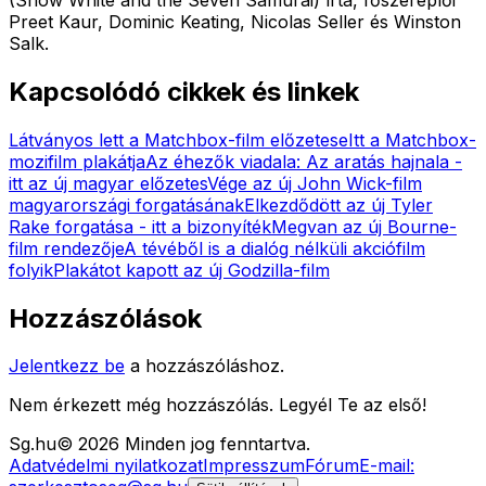
Preet Kaur, Dominic Keating, Nicolas Seller és Winston
Salk.
Kapcsolódó cikkek és linkek
Látványos lett a Matchbox-film előzetese
Itt a Matchbox-
mozifilm plakátja
Az éhezők viadala: Az aratás hajnala -
itt az új magyar előzetes
Vége az új John Wick-film
magyarországi forgatásának
Elkezdődött az új Tyler
Rake forgatása - itt a bizonyíték
Megvan az új Bourne-
film rendezője
A tévéből is a dialóg nélküli akciófilm
folyik
Plakátot kapott az új Godzilla-film
Hozzászólások
Jelentkezz be
a hozzászóláshoz.
Nem érkezett még hozzászólás. Legyél Te az első!
Sg
.hu
©
2026
Minden jog fenntartva.
Adatvédelmi nyilatkozat
Impresszum
Fórum
E-mail: