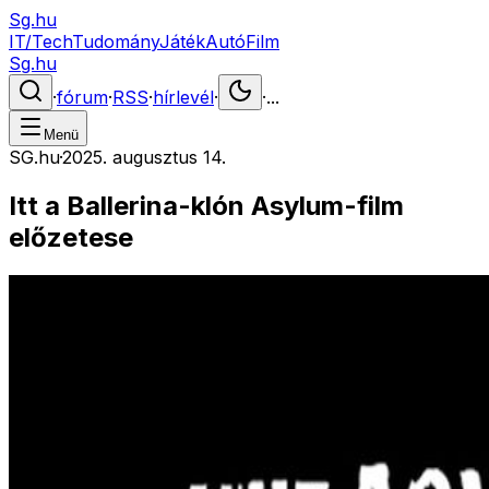
Sg.hu
IT/Tech
Tudomány
Játék
Autó
Film
Sg.hu
·
fórum
·
RSS
·
hírlevél
·
·
...
Menü
SG.hu
·
2025. augusztus 14.
Itt a Ballerina-klón Asylum-film
előzetese