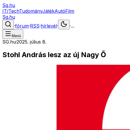
Sg.hu
IT/Tech
Tudomány
Játék
Autó
Film
Sg.hu
·
fórum
·
RSS
·
hírlevél
·
·
...
Menü
SG.hu
·
2025. július 8.
Stohl András lesz az új Nagy Ő