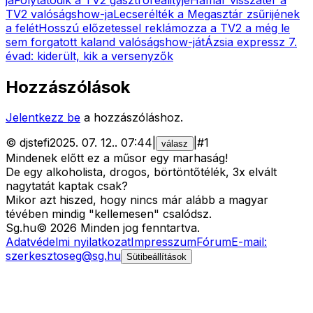
TV2 valóságshow-ja
Lecserélték a Megasztár zsűrijének
a felét
Hosszú előzetessel reklámozza a TV2 a még le
sem forgatott kaland valóságshow-ját
Ázsia expressz 7.
évad: kiderült, kik a versenyzők
Hozzászólások
Jelentkezz be
a hozzászóláshoz.
©
djstefi
2025. 07. 12.
.
07:44
|
|
#
1
válasz
Mindenek előtt ez a műsor egy marhaság!
De egy alkoholista, drogos, börtöntőtélék, 3x elvált
nagytatát kaptak csak?
Mikor azt hiszed, hogy nincs már alább a magyar
tévében mindig "kellemesen" csalódsz.
Sg
.hu
©
2026
Minden jog fenntartva.
Adatvédelmi nyilatkozat
Impresszum
Fórum
E-mail:
szerkesztoseg@sg.hu
Sütibeállítások