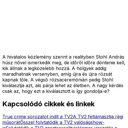
A hivatalos közlemény szerint a realityben Stohl András
húsz nővel ismerkedik meg, de időről időre döntenie kell,
kik állnak a legközelebb hozzá. A hölgyek addig
maradhatnak versenyben, amíg újra és újra rózsát
kapnak tőle. A végső rózsaceremónián pedig Stohl
kiválasztja azt, aki párja lehet az életben. A nagy kérdés
csak az, hogy ezt a kiválasztott is így gondolja-e?
Kapcsolódó cikkek és linkek
True crime sorozatot indít a TV2
A TV2 feltámasztja régi
műsorát
Ősszel folytatódik a TV2 valóságshow-
ja
Folytatódik a TV2 gasztrorealityje
Hamar visszatér a