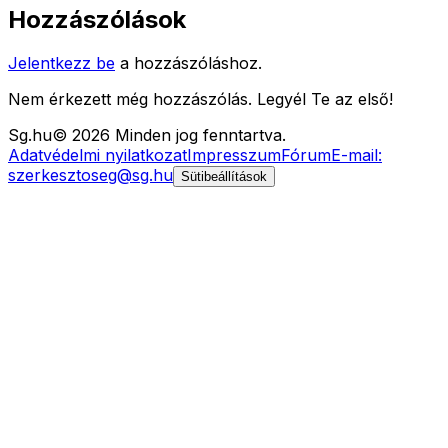
Hozzászólások
Jelentkezz be
a hozzászóláshoz.
Nem érkezett még hozzászólás. Legyél Te az első!
Sg
.hu
©
2026
Minden jog fenntartva.
Adatvédelmi nyilatkozat
Impresszum
Fórum
E-mail:
szerkesztoseg@sg.hu
Sütibeállítások