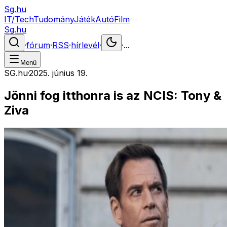
Sg.hu
IT/Tech
Tudomány
Játék
Autó
Film
Sg.hu
·
fórum
·
RSS
·
hírlevél
·
·
...
Menü
SG.hu
·
2025. június 19.
Jönni fog itthonra is az NCIS: Tony &
Ziva