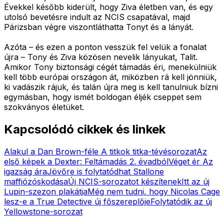
Évekkel később kiderült, hogy Ziva életben van, és egy
utolsó bevetésre indult az NCIS csapatával, majd
Párizsban végre viszontláthatta Tonyt és a lányát.
Azóta – és ezen a ponton vesszük fel velük a fonalat
újra – Tony és Ziva közösen nevelik lányukat, Talit.
Amikor Tony biztonsági cégét támadás éri, menekülniük
kell több európai országon át, miközben rá kell jönniük,
ki vadászik rájuk, és talán újra meg is kell tanulniuk bízni
egymásban, hogy ismét boldogan éljék cseppet sem
szokványos életüket.
Kapcsolódó cikkek és linkek
Alakul a Dan Brown-féle A titkok titka-tévésorozat
Az
első képek a Dexter: Feltámadás 2. évadból
Véget ér Az
igazság ára
Jövőre is folytatódhat Stallone
maffiózóskodása
Új NCIS-sorozatot készítenek
Itt az új
Lupin-szezon plakátja
Még nem tudni, hogy Nicolas Cage
lesz-e a True Detective új főszereplője
Folytatódik az új
Yellowstone-sorozat