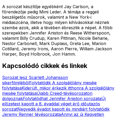
A sorozat készítője egyébként Jay Carlson, a
főrendezője pedig Mimi Leder. A témája a reggeli
beszélgetős műsorok, valamint a New York-i
médiaszcéna, illetve hogy milyen kihívásokkal néznek
szembe azok, akik a tévében ébresztik a népet. A főbb
szerepekben Jennifer Aniston és Reese Witherspoon,
valamint Billy Crudup, Karen Pittman, Nicole Beharie,
Nestor Carbonell, Mark Duplass, Greta Lee, Marion
Cotillard, Jeremy Irons, Aaron Pierre, William Jackson
Harper, Boyd Holbrook, Jon Hamm.
Kapcsolódó cikkek és linkek
Sorozat lesz Scarlett Johansson
sikerfilmjléből
Folytatódik A szolgálólány meséje
folytatása
Kiderült, mikor érkezik itthonra A szolgálólány
meséje folytatása
Újabb Creed-tévésorozaton
dolgoznak
Folytatódhat Jennifer Aniston sorozata
Új
előzetest kapott a 8. évaddal véget érő időutazós
sorozat
Negyedik évadot kapott és mindjárt folytatódik
Jeremy Renner tévésorozata
Annyi az új Kegyetlen