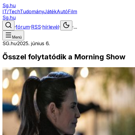
Sg.hu
IT/Tech
Tudomány
Játék
Autó
Film
Sg.hu
·
fórum
·
RSS
·
hírlevél
·
·
...
Menü
SG.hu
·
2025. június 6.
Ősszel folytatódik a Morning Show