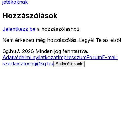
játékoknak
Hozzászólások
Jelentkezz be
a hozzászóláshoz.
Nem érkezett még hozzászólás. Legyél Te az első!
Sg
.hu
©
2026
Minden jog fenntartva.
Adatvédelmi nyilatkozat
Impresszum
Fórum
E-mail:
szerkesztoseg@sg.hu
Sütibeállítások