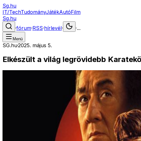
Sg.hu
IT/Tech
Tudomány
Játék
Autó
Film
Sg.hu
·
fórum
·
RSS
·
hírlevél
·
·
...
Menü
SG.hu
·
2025. május 5.
Elkészült a világ legrövidebb Karatekö