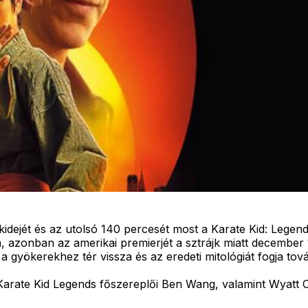
kidejét és az utolsó 140 percesét most a Karate Kid: Legen
ba, azonban az amerikai premierjét a sztrájk miatt decembe
a gyökerekhez tér vissza és az eredeti mitológiát fogja tová
Karate Kid Legends főszereplői Ben Wang, valamint Wyatt O