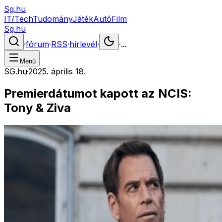
Sg.hu
IT/Tech
Tudomány
Játék
Autó
Film
Sg.hu
·
fórum
·
RSS
·
hírlevél
·
·
...
Menü
SG.hu
·
2025. április 18.
Premierdátumot kapott az NCIS:
Tony & Ziva