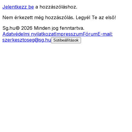
Jelentkezz be
a hozzászóláshoz.
Nem érkezett még hozzászólás. Legyél Te az első!
Sg
.hu
©
2026
Minden jog fenntartva.
Adatvédelmi nyilatkozat
Impresszum
Fórum
E-mail:
szerkesztoseg@sg.hu
Sütibeállítások