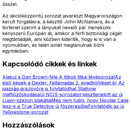
ősszel.
Az akcióközpontú sorozat javarészt Magyarországon
került forgatásra, a készítő John McNamara, és a
történet szerint a lányukat nevelő pár menekülni
kényszerű Európán át, amikor a férfi biztonsági cégét
megtámadják, ami közben kiderítik, hogy ki is van a
nyomukban, és talán ismét megtanulnak bízni
egymásban.
Kapcsolódó cikkek és linkek
Alakul a Dan Brown-féle A titkok titka-tévésorozat
Az
első képek a Dexter: Feltámadás 2. évadból
Véget ér Az
igazság ára
Jövőre is folytatódhat Stallone
maffiózóskodása
Új NCIS-sorozatot készítenek
Itt az új
Lupin-szezon plakátja
Még nem tudni, hogy Nicolas Cage
lesz-e a True Detective új főszereplője
Folytatódik az új
Yellowstone-sorozat
Hozzászólások