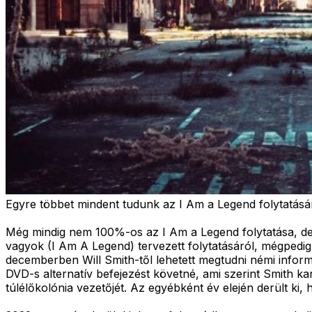
Egyre többet mindent tudunk az I Am a Legend folytatásár
Még mindig nem 100%-os az I Am a Legend folytatása, de 
vagyok (I Am A Legend) tervezett folytatásáról, mégpedig, 
decemberben Will Smith-től lehetett megtudni némi informá
DVD-s alternatív befejezést követné, ami szerint Smith k
túlélőkolónia vezetőjét. Az egyébként év elején derült k