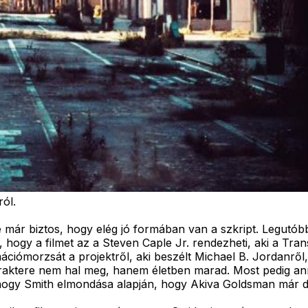
ól.
már biztos, hogy elég jó formában van a szkript. Legutób
hogy a filmet az a Steven Caple Jr. rendezheti, aki a Transf
ciómorzsát a projektről, aki beszélt Michael B. Jordanről, 
araktere nem hal meg, hanem életben marad. Most pedig anny
i, hogy Smith elmondása alapján, hogy Akiva Goldsman már d