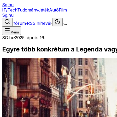
Sg.hu
IT/Tech
Tudomány
Játék
Autó
Film
Sg.hu
·
fórum
·
RSS
·
hírlevél
·
·
...
Menü
SG.hu
·
2025. április 16.
Egyre több konkrétum a Legenda vagy