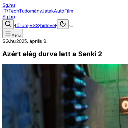
Sg.hu
IT/Tech
Tudomány
Játék
Autó
Film
Sg.hu
·
fórum
·
RSS
·
hírlevél
·
·
...
Menü
SG.hu
·
2025. április 9.
Azért elég durva lett a Senki 2