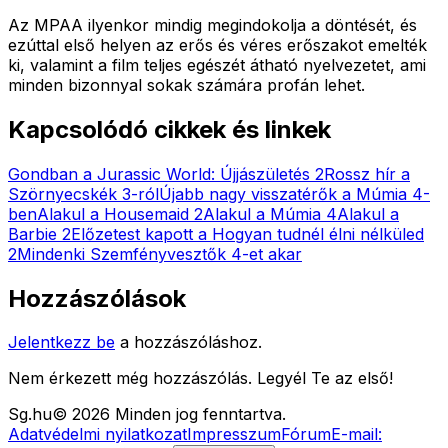
Az MPAA ilyenkor mindig megindokolja a döntését, és
ezúttal első helyen az erős és véres erőszakot emelték
ki, valamint a film teljes egészét átható nyelvezetet, ami
minden bizonnyal sokak számára profán lehet.
Kapcsolódó cikkek és linkek
Gondban a Jurassic World: Újjászületés 2
Rossz hír a
Szörnyecskék 3-ról
Újabb nagy visszatérők a Múmia 4-
ben
Alakul a Housemaid 2
Alakul a Múmia 4
Alakul a
Barbie 2
Előzetest kapott a Hogyan tudnél élni nélküled
2
Mindenki Szemfényvesztők 4-et akar
Hozzászólások
Jelentkezz be
a hozzászóláshoz.
Nem érkezett még hozzászólás. Legyél Te az első!
Sg
.hu
©
2026
Minden jog fenntartva.
Adatvédelmi nyilatkozat
Impresszum
Fórum
E-mail: