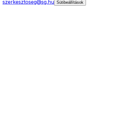
szerkesztoseg@sg.hu
Sütibeállítások