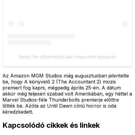
Vanity Fair (@vanityfair) által megosztott bejegyzés
Az Amazon MGM Studios mág augusztusban jelentette
be, hogy A könyvelő 2 (The Accountant 2) mozis
premiert fog kapni, mégpedig április 25-én. A dátum
akkor még teljesen szabad volt Amerikában, egy héttel a
Marvel Studios-féle Thunderbolts premierje előttre
lőtték be. Azóta az Until Dawn című horror is oda
kéredzkedett.
Kapcsolódó cikkek és linkek