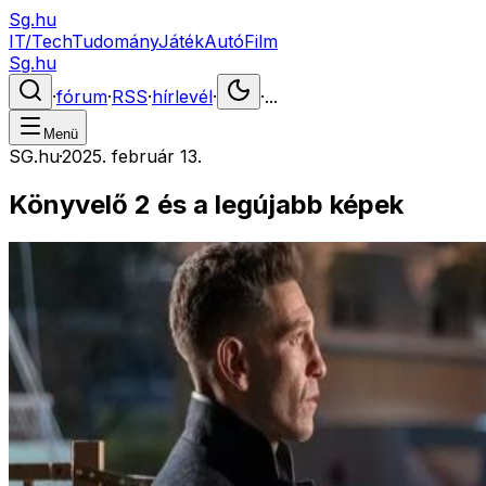
Sg.hu
IT/Tech
Tudomány
Játék
Autó
Film
Sg.hu
·
fórum
·
RSS
·
hírlevél
·
·
...
Menü
SG.hu
·
2025. február 13.
Könyvelő 2 és a legújabb képek