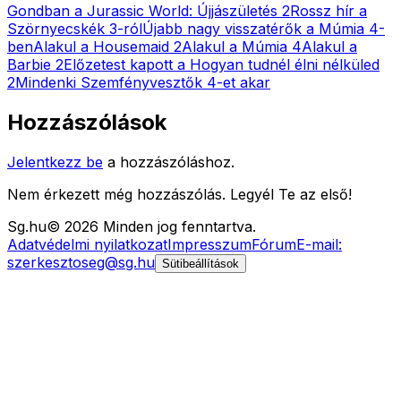
Gondban a Jurassic World: Újjászületés 2
Rossz hír a
Szörnyecskék 3-ról
Újabb nagy visszatérők a Múmia 4-
ben
Alakul a Housemaid 2
Alakul a Múmia 4
Alakul a
Barbie 2
Előzetest kapott a Hogyan tudnél élni nélküled
2
Mindenki Szemfényvesztők 4-et akar
Hozzászólások
Jelentkezz be
a hozzászóláshoz.
Nem érkezett még hozzászólás. Legyél Te az első!
Sg
.hu
©
2026
Minden jog fenntartva.
Adatvédelmi nyilatkozat
Impresszum
Fórum
E-mail:
szerkesztoseg@sg.hu
Sütibeállítások