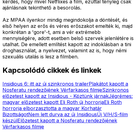
kérdés, hogy mivel Netflixes a film, ezúttal tényleg csak
ajánlásnak tekinthető a besorolás.
Az MPAA ilyenkor mindig megindokolja a döntését, és
első helyen az erős és véres erőszakot emelték ki, majd
konkrétan a 'gore'-t, ami a vér extrémebb
mennyiségére, adott esetben belső szervek jelenlétére is
utalhat. De emellett említést kapott az indoklásban a tini
droghasználat, a nyelvezet, valamint az is, hogy némi
szexuális utalás is lesz a filmben.
Kapcsolódó cikkek és linkek
Insidious 6: itt az új szinkronos trailer
Plakátot kapott a
Nosferatu rendezőjének Vérfarkasos filmje
Szinkronos
előzetest kapott az Insidious - Köztünk járnak
Jégrémes:
magyar előzetest kapott Eli Roth új horrorja
Eli Roth
horrorja elborzasztotta a magyar Korhatár
Bizottságot
Nem lett durva az új Insidious
Új V/H/S-film
készül
Előzetest kapott a Nosferatu rendezőjének
Vérfarkasos filmje