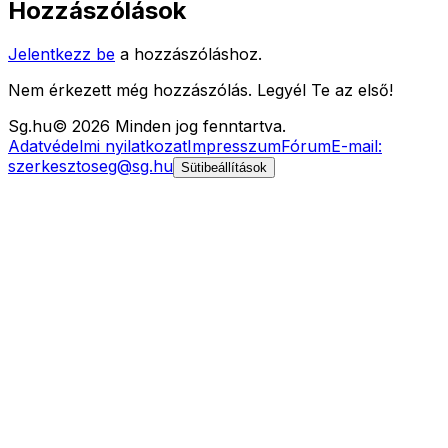
Hozzászólások
Jelentkezz be
a hozzászóláshoz.
Nem érkezett még hozzászólás. Legyél Te az első!
Sg
.hu
©
2026
Minden jog fenntartva.
Adatvédelmi nyilatkozat
Impresszum
Fórum
E-mail:
szerkesztoseg@sg.hu
Sütibeállítások