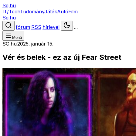
Sg.hu
IT/Tech
Tudomány
Játék
Autó
Film
Sg.hu
·
fórum
·
RSS
·
hírlevél
·
·
...
Menü
SG.hu
·
2025. január 15.
Vér és belek - ez az új Fear Street