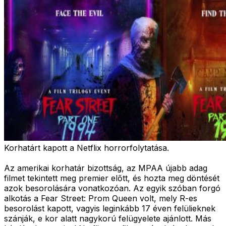
Korhatárt kapott a Netflix horrorfolytatása.
Az amerikai korhatár bizottság, az MPAA újabb adag
filmet tekintett meg premier előtt, és hozta meg döntését
azok besorolására vonatkozóan. Az egyik szóban forgó
alkotás a Fear Street: Prom Queen volt, mely R-es
besorolást kapott, vagyis leginkább 17 éven felülieknek
szánják, e kor alatt nagykorú felügyelete ajánlott. Más