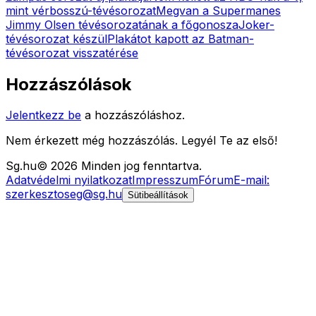
mint vérbosszú-tévésorozat
Megvan a Supermanes
Jimmy Olsen tévésorozatának a főgonosza
Joker-
tévésorozat készül
Plakátot kapott az Batman-
tévésorozat visszatérése
Hozzászólások
Jelentkezz be
a hozzászóláshoz.
Nem érkezett még hozzászólás. Legyél Te az első!
Sg
.hu
©
2026
Minden jog fenntartva.
Adatvédelmi nyilatkozat
Impresszum
Fórum
E-mail:
szerkesztoseg@sg.hu
Sütibeállítások