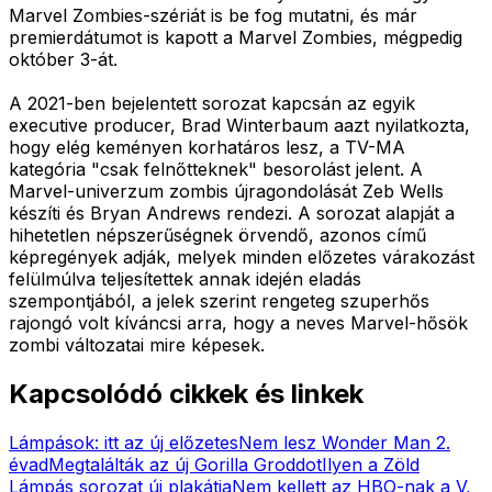
Marvel Zombies-szériát is be fog mutatni, és már
premierdátumot is kapott a Marvel Zombies, mégpedig
október 3-át.
A 2021-ben bejelentett sorozat kapcsán az egyik
executive producer, Brad Winterbaum aazt nyilatkozta,
hogy elég keményen korhatáros lesz, a TV-MA
kategória "csak felnőtteknek" besorolást jelent. A
Marvel-univerzum zombis újragondolását Zeb Wells
készíti és Bryan Andrews rendezi. A sorozat alapját a
hihetetlen népszerűségnek örvendő, azonos című
képregények adják, melyek minden előzetes várakozást
felülmúlva teljesítettek annak idején eladás
szempontjából, a jelek szerint rengeteg szuperhős
rajongó volt kíváncsi arra, hogy a neves Marvel-hősök
zombi változatai mire képesek.
Kapcsolódó cikkek és linkek
Lámpások: itt az új előzetes
Nem lesz Wonder Man 2.
évad
Megtalálták az új Gorilla Groddot
Ilyen a Zöld
Lámpás sorozat új plakátja
Nem kellett az HBO-nak a V,