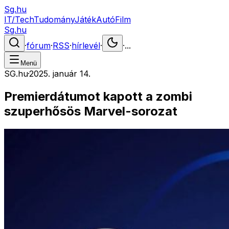
Sg.hu
IT/Tech
Tudomány
Játék
Autó
Film
Sg.hu
·
fórum
·
RSS
·
hírlevél
·
·
...
Menü
SG.hu
·
2025. január 14.
Premierdátumot kapott a zombi
szuperhősös Marvel-sorozat