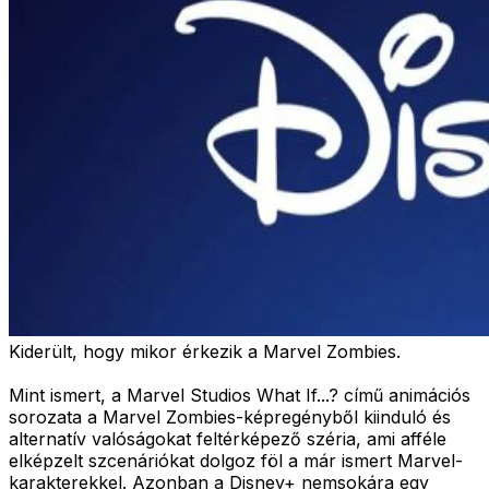
Kiderült, hogy mikor érkezik a Marvel Zombies.
Mint ismert, a Marvel Studios What If...? című animációs
sorozata a Marvel Zombies-képregényből kiinduló és
alternatív valóságokat feltérképező széria, ami afféle
elképzelt szcenáriókat dolgoz föl a már ismert Marvel-
karakterekkel. Azonban a Disney+ nemsokára egy