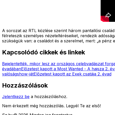
A sorozat az RTL közlése szerint három pantallósi család
félreteszik személyes nézeteltéréseiket, rendezik adóssá
szükségük van: a családot és a szerelmet, mert: „a pénz e
Kapcsolódó cikkek és linkek
Bejelentették, mikor lesz az országos celebvadászat forg
évadában
Előzetest kapott a Most Wanted - A hajsza 2. é
valóságshow-ját
Előzetest kapott az Exek csatája 2. évad
Hozzászólások
Jelentkezz be
a hozzászóláshoz.
Nem érkezett még hozzászólás. Legyél Te az első!