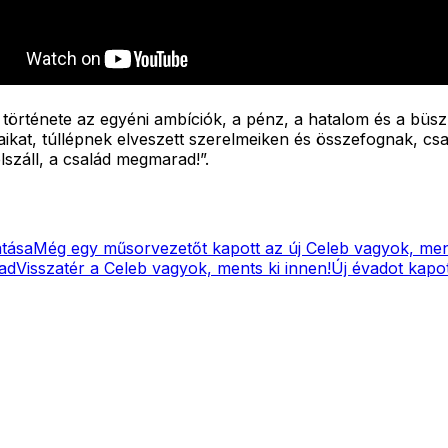
 története az egyéni ambíciók, a pénz, a hatalom és a büs
gaikat, túllépnek elveszett szerelmeiken és összefognak, 
lszáll, a család megmarad!”.
atása
Még egy műsorvezetőt kapott az új Celeb vagyok, ment
vad
Visszatér a Celeb vagyok, ments ki innen!
Új évadot kapot