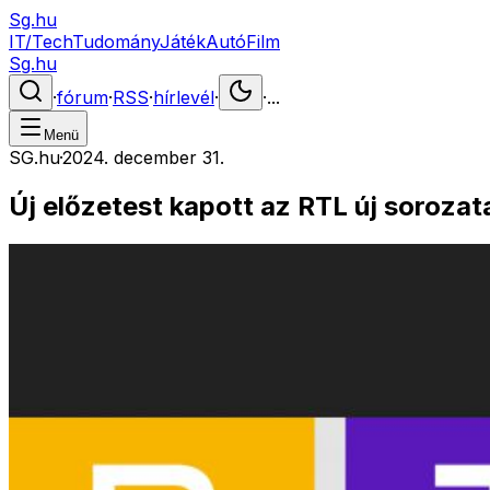
Sg.hu
IT/Tech
Tudomány
Játék
Autó
Film
Sg.hu
·
fórum
·
RSS
·
hírlevél
·
·
...
Menü
SG.hu
·
2024. december 31.
Új előzetest kapott az RTL új sorozat