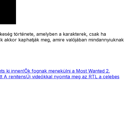
zkeség története, amelyben a karakterek, csak ha
csak akkor kaphatják meg, amire valójában mindannyiuknak
s ki innen!
Ők fognak menekülni a Most Wanted 2.
t A renitens
Új videókkal nyomta meg az RTL a celebes