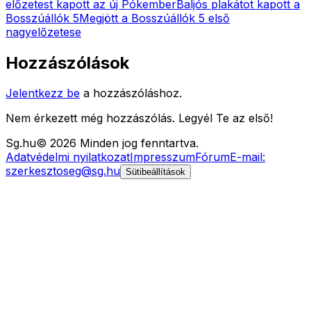
előzetest kapott az új Pókember
Baljós plakátot kapott a
Bosszúállók 5
Megjött a Bosszúállók 5 első
nagyelőzetese
Hozzászólások
Jelentkezz be
a hozzászóláshoz.
Nem érkezett még hozzászólás. Legyél Te az első!
Sg
.hu
©
2026
Minden jog fenntartva.
Adatvédelmi nyilatkozat
Impresszum
Fórum
E-mail:
szerkesztoseg@sg.hu
Sütibeállítások