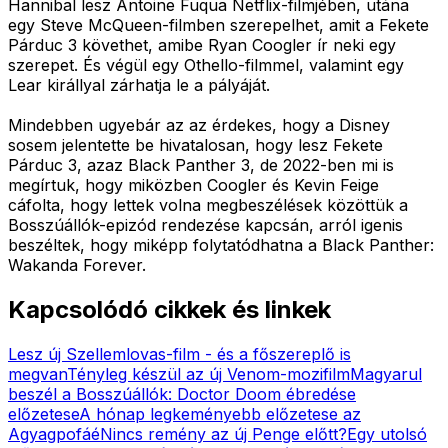
Hannibal lesz Antoine Fuqua Netflix-filmjében, utána
egy Steve McQueen-filmben szerepelhet, amit a Fekete
Párduc 3 követhet, amibe Ryan Coogler ír neki egy
szerepet. És végül egy Othello-filmmel, valamint egy
Lear királlyal zárhatja le a pályáját.
Mindebben ugyebár az az érdekes, hogy a Disney
sosem jelentette be hivatalosan, hogy lesz Fekete
Párduc 3, azaz Black Panther 3, de 2022-ben mi is
megírtuk, hogy miközben Coogler és Kevin Feige
cáfolta, hogy lettek volna megbeszélések közöttük a
Bosszúállók-epizód rendezése kapcsán, arról igenis
beszéltek, hogy miképp folytatódhatna a Black Panther:
Wakanda Forever.
Kapcsolódó cikkek és linkek
Lesz új Szellemlovas-film - és a főszereplő is
megvan
Tényleg készül az új Venom-mozifilm
Magyarul
beszél a Bosszúállók: Doctor Doom ébredése
előzetese
A hónap legkeményebb előzetese az
Agyagpofáé
Nincs remény az új Penge előtt?
Egy utolsó