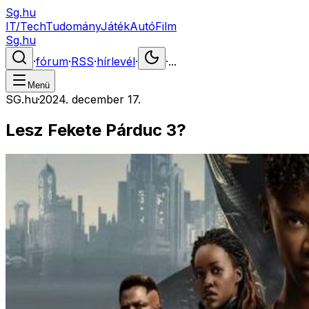
Sg.hu
IT/Tech
Tudomány
Játék
Autó
Film
Sg.hu
·
fórum
·
RSS
·
hírlevél
·
·
...
Menü
SG.hu
·
2024. december 17.
Lesz Fekete Párduc 3?