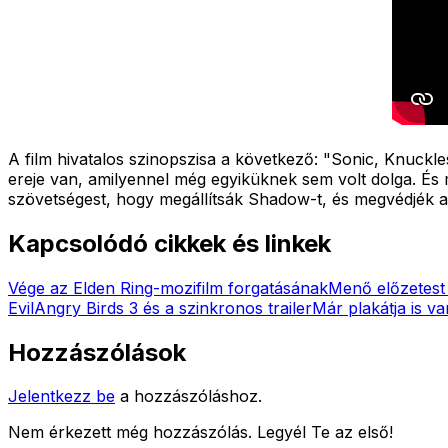
A film hivatalos szinopszisa a következő: "
Sonic, Knuckles
ereje van, amilyennel még egyiküknek sem volt dolga. És 
szövetségest, hogy megállítsák Shadow-t, és megvédjék 
Kapcsolódó cikkek és linkek
Vége az Elden Ring-mozifilm forgatásának
Menő előzetest 
Evil
Angry Birds 3 és a szinkronos trailer
Már plakátja is v
Hozzászólások
Jelentkezz be
a hozzászóláshoz.
Nem érkezett még hozzászólás. Legyél Te az első!