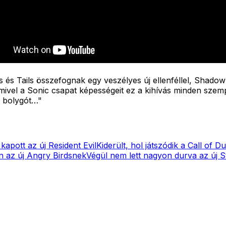
 és Tails összefognak egy veszélyes új ellenféllel, Shadow
mivel a Sonic csapat képességeit ez a kihívás minden szem
a bolygót…"
kapott az új Resident Evil
Kiderült, hol játszódik a Call of D
an az új Angry Birdsnek
Végül nem lett nagyon durva az új St