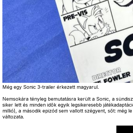
Még egy Sonic 3-trailer érkezett magyarul.
Nemsokára tényleg bemutatásra került a Sonic, a sündiszn
siker lett és minden idők egyik legsikeresebb játékadaptác
millió), a második epizód sem vallott szégyent, sőt: még le i
változata.