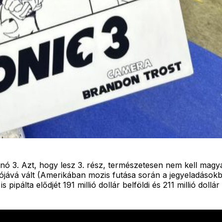
ó 3. Azt, hogy lesz 3. rész, természetesen nem kell magya
iójává vált (Amerikában mozis futása során a jegyeladásokbó
s pipálta elődjét 191 millió dollár belföldi és 211 millió dol