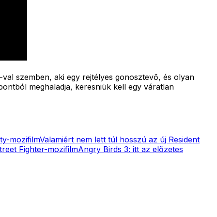
-val szemben, aki egy rejtélyes gonosztevő, és olyan
pontból meghaladja, keresniük kell egy váratlan
uty-mozifilm
Valamiért nem lett túl hosszú az új Resident
reet Fighter-mozifilm
Angry Birds 3: itt az előzetes