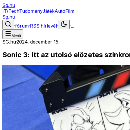
Sg.hu
IT/Tech
Tudomány
Játék
Autó
Film
Sg.hu
·
fórum
·
RSS
·
hírlevél
·
·
...
Menü
SG.hu
·
2024. december 15.
Sonic 3: itt az utolsó előzetes szinkr