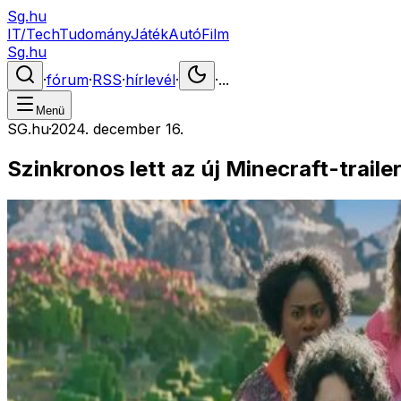
Sg.hu
IT/Tech
Tudomány
Játék
Autó
Film
Sg.hu
·
fórum
·
RSS
·
hírlevél
·
·
...
Menü
SG.hu
·
2024. december 16.
Szinkronos lett az új Minecraft-traile