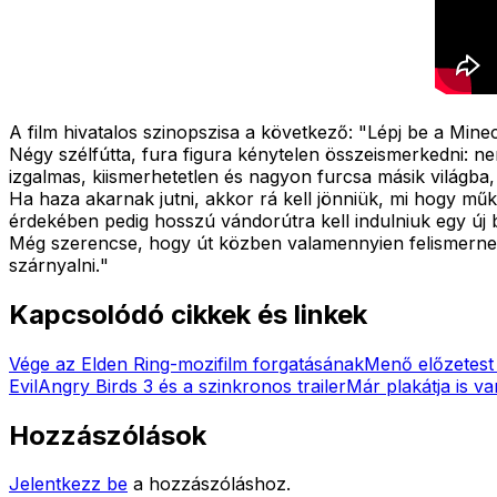
A film hivatalos szinopszisa a következő:
"Lépj be a Minec
Négy szélfútta, fura figura kénytelen összeismerkedni: n
izgalmas, kiismerhetetlen és nagyon furcsa másik világba,
Ha haza akarnak jutni, akkor rá kell jönniük, mi hogy m
érdekében pedig hosszú vándorútra kell indulniuk egy új b
Még szerencse, hogy út közben valamennyien felismernek
szárnyalni.
"
Kapcsolódó cikkek és linkek
Vége az Elden Ring-mozifilm forgatásának
Menő előzetest 
Evil
Angry Birds 3 és a szinkronos trailer
Már plakátja is v
Hozzászólások
Jelentkezz be
a hozzászóláshoz.