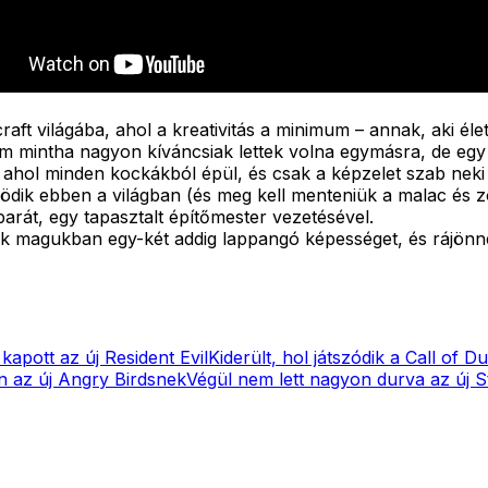
raft világába, ahol a kreativitás a minimum – annak, aki él
em mintha nagyon kíváncsiak lettek volna egymásra, de egy
 ahol minden kockákból épül, és csak a képzelet szab neki 
űködik ebben a világban (és meg kell menteniük a malac és
arát, egy tapasztalt építőmester vezetésével.
 magukban egy-két addig lappangó képességet, és rájönnek
kapott az új Resident Evil
Kiderült, hol játszódik a Call of D
an az új Angry Birdsnek
Végül nem lett nagyon durva az új St