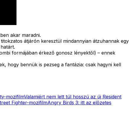
etben akar maradni.
 titokzatos átjárón keresztül mindannyian átzuhannak egy
határt.
 zombi formájában érkező gonosz lényektől) – ennek
, hogy bennük is pezseg a fantázia: csak hagyni kell
uty-mozifilm
Valamiért nem lett túl hosszú az új Resident
reet Fighter-mozifilm
Angry Birds 3: itt az előzetes