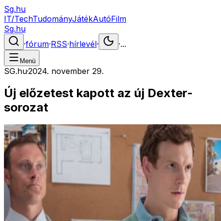
Sg.hu
IT/Tech
Tudomány
Játék
Autó
Film
Sg.hu
·
fórum
·
RSS
·
hírlevél
·
·
...
Menü
SG.hu
·
2024. november 29.
Új előzetest kapott az új Dexter-
sorozat