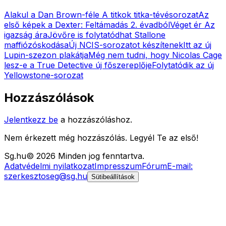
Alakul a Dan Brown-féle A titkok titka-tévésorozat
Az
első képek a Dexter: Feltámadás 2. évadból
Véget ér Az
igazság ára
Jövőre is folytatódhat Stallone
maffiózóskodása
Új NCIS-sorozatot készítenek
Itt az új
Lupin-szezon plakátja
Még nem tudni, hogy Nicolas Cage
lesz-e a True Detective új főszereplője
Folytatódik az új
Yellowstone-sorozat
Hozzászólások
Jelentkezz be
a hozzászóláshoz.
Nem érkezett még hozzászólás. Legyél Te az első!
Sg
.hu
©
2026
Minden jog fenntartva.
Adatvédelmi nyilatkozat
Impresszum
Fórum
E-mail:
szerkesztoseg@sg.hu
Sütibeállítások