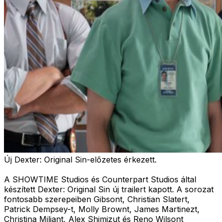
Új Dexter: Original Sin-előzetes érkezett.
A SHOWTIME Studios és Counterpart Studios által
készített Dexter: Original Sin új trailert kapott. A sorozat
fontosabb szerepeiben Gibsont, Christian Slatert,
Patrick Dempsey-t, Molly Brownt, James Martinezt,
Christina Miliant, Alex Shimizut és Reno Wilsont