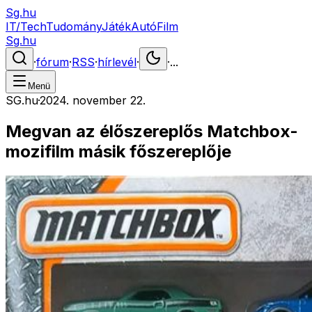
Sg.hu
IT/Tech
Tudomány
Játék
Autó
Film
Sg.hu
·
fórum
·
RSS
·
hírlevél
·
·
...
Menü
SG.hu
·
2024. november 22.
Megvan az élőszereplős Matchbox-
mozifilm másik főszereplője