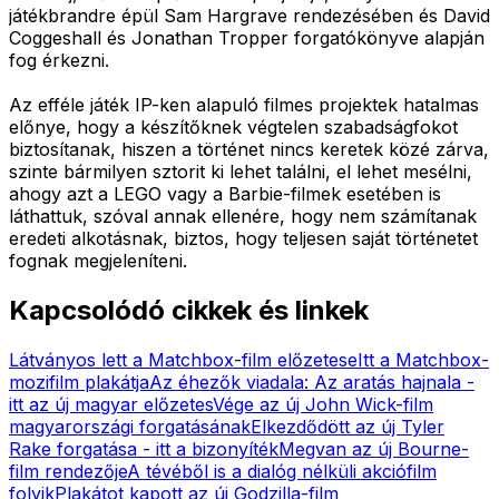
játékbrandre épül Sam Hargrave rendezésében és David
Coggeshall és Jonathan Tropper forgatókönyve alapján
fog érkezni.
Az efféle játék IP-ken alapuló filmes projektek hatalmas
előnye, hogy a készítőknek végtelen szabadságfokot
biztosítanak, hiszen a történet nincs keretek közé zárva,
szinte bármilyen sztorit ki lehet találni, el lehet mesélni,
ahogy azt a LEGO vagy a Barbie-filmek esetében is
láthattuk, szóval annak ellenére, hogy nem számítanak
eredeti alkotásnak, biztos, hogy teljesen saját történetet
fognak megjeleníteni.
Kapcsolódó cikkek és linkek
Látványos lett a Matchbox-film előzetese
Itt a Matchbox-
mozifilm plakátja
Az éhezők viadala: Az aratás hajnala -
itt az új magyar előzetes
Vége az új John Wick-film
magyarországi forgatásának
Elkezdődött az új Tyler
Rake forgatása - itt a bizonyíték
Megvan az új Bourne-
film rendezője
A tévéből is a dialóg nélküli akciófilm
folyik
Plakátot kapott az új Godzilla-film