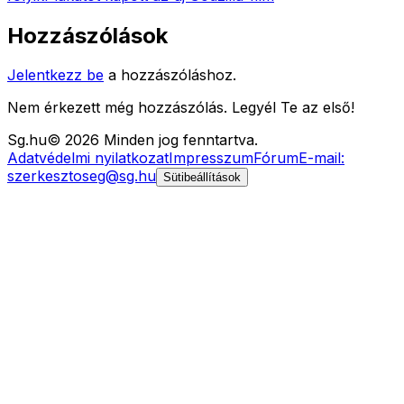
Hozzászólások
Jelentkezz be
a hozzászóláshoz.
Nem érkezett még hozzászólás. Legyél Te az első!
Sg
.hu
©
2026
Minden jog fenntartva.
Adatvédelmi nyilatkozat
Impresszum
Fórum
E-mail:
szerkesztoseg@sg.hu
Sütibeállítások