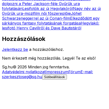
dolgozni a Peter Jackson-féle Gyűrűk ura
folytatásán
Lesifotók az új Hegylakóról
Nagy név az új
Gyűrűk ura-mozifilm női főszereplője
Jöhet
Schwarzeneggerrel az új Conan-film
Elkezdődött egy
sárkányos fantasy folytatásának forgatása
Hegylakó:
lesifotó Henry Cavillről és Dave Bautistáról
Hozzászólások
Jelentkezz be
a hozzászóláshoz.
Nem érkezett még hozzászólás. Legyél Te az első!
Sg
.hu
©
2026
Minden jog fenntartva.
Adatvédelmi nyilatkozat
Impresszum
Fórum
E-mail:
szerkesztoseg@sg.hu
Sütibeállítások