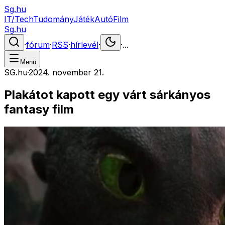
Sg.hu
IT/Tech
Tudomány
Játék
Autó
Film
Sg.hu
·
fórum
·
RSS
·
hírlevél
·
·
...
Menü
SG.hu
·
2024. november 21.
Plakátot kapott egy várt sárkányos
fantasy film