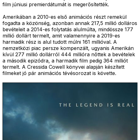
film júniusi premierdátumát is megerősítették.
Amerikában a 2010-es első animációs részt remekül
fogadta a közönség, azonban annak 217,5 millió dolláros
bevételeit a 2014-es folytatás alulmúlta, mindössze 177
millió dollárt termelt, amit valamennyire a 2019-es
harmadik rész is alul tudott múlni 161 millióval. A
nemzetközi piac persze kompenzált, ugyanis Amerikán
kívül 277 millió dollárról 444 millióra nőttek a bevételek
a második epizódra, a harmadik film pedig 364 milliót
termelt. A Cressida Cowell könyvei alapján készített
filmeket jó pár animációs tévésorozat is követte.