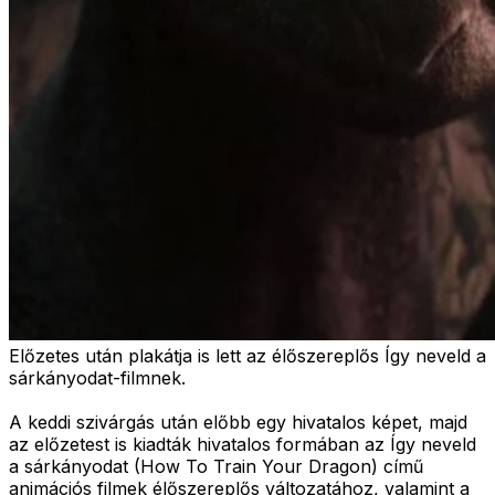
Előzetes után plakátja is lett az élőszereplős Így neveld a
sárkányodat-filmnek.
A keddi szivárgás után előbb egy hivatalos képet, majd
az előzetest is kiadták hivatalos formában az Így neveld
a sárkányodat (How To Train Your Dragon) című
animációs filmek élőszereplős változatához, valamint a