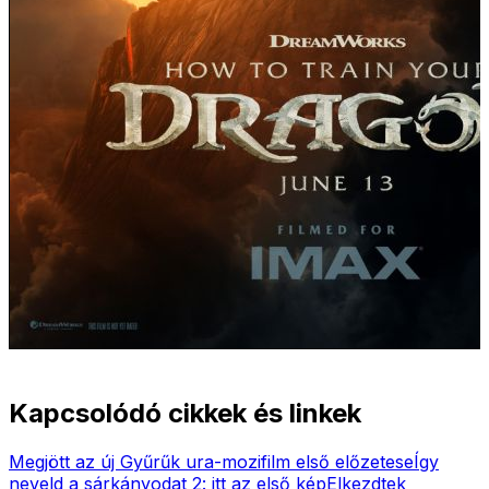
Kapcsolódó cikkek és linkek
Megjött az új Gyűrűk ura-mozifilm első előzetese
Így
neveld a sárkányodat 2: itt az első kép
Elkezdtek