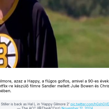
Gilmore, azaz a Happy, a flúgos golfos, amivel a 90-es é
lix-re készülő filmre Sandler mellett Julie Bowen és Chris
epében.
Stiller is back as Hal L. in ‘Happy Gilmore 2’
pic.twitter.com/hGshG
— The ACC (@TheACCnz)
November 12, 2024