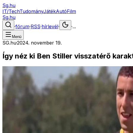
Sg.hu
IT/Tech
Tudomány
Játék
Autó
Film
Sg.hu
·
fórum
·
RSS
·
hírlevél
·
·
...
Menü
SG.hu
·
2024. november 19.
Így néz ki Ben Stiller visszatérő kar