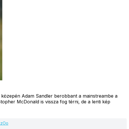
vek közepén Adam Sandler berobbant a mainstreambe a
topher McDonald is vissza fog térni, de a lenti kép
VEzOo