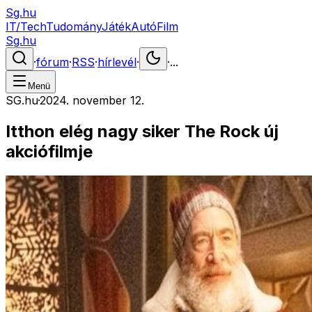
Sg.hu
IT/Tech
Tudomány
Játék
Autó
Film
Sg.hu
·
fórum
·
RSS
·
hírlevél
·
·
...
Menü
SG.hu
·
2024. november 12.
Itthon elég nagy siker The Rock új
akciófilmje