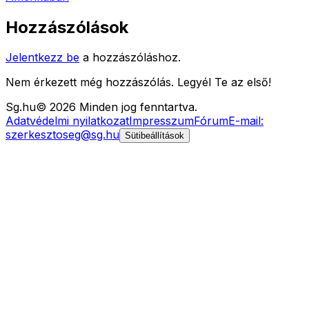
Hozzászólások
Jelentkezz be
a hozzászóláshoz.
Nem érkezett még hozzászólás. Legyél Te az első!
Sg
.hu
©
2026
Minden jog fenntartva.
Adatvédelmi nyilatkozat
Impresszum
Fórum
E-mail:
szerkesztoseg@sg.hu
Sütibeállítások