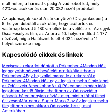
múlt héten, a harmadik pedig A vad robot lett, mely
42%-os csökkenés után 20 082 nézőt produkált.
Az újdonságok közül A sárkányőrző (Dragonkeeper) a
9. helyen debütált azok után, hogy csütörtök és
vasárnap között 5 180-an ültek be a vetítéseire. Az egyik
Oscar-esélyes film, az Anora a 10. helyen indított 4 177
nézővel, míg a Halálszint felett 4 024 nézővel a 11.
helyet szerezte meg.
Kapcsolódó cikkek és linkek
Mégiscsak rekordot döntött a Pókember 4
Minden idők
legnagyobb hétvégi bevételét produkálta itthon a
Pókember 4
Egy hajszállal marad le a rekordról a
Pókember 4
Minden idők egyik legsikeresebb filmje lehet
az Odüsszeia Amerikában
Az új Pókember minden idők
legjobban kezdő filmje lehet
Itthon az Odüsszeiát a
második héten annyian nézték meg, mint a többi filmet
összesen
Már nem a Super Mario 2 az év legsikeresebb
filmje
Itthon nincs akkora Odüsszeia-hiszti, mint
Amerikában