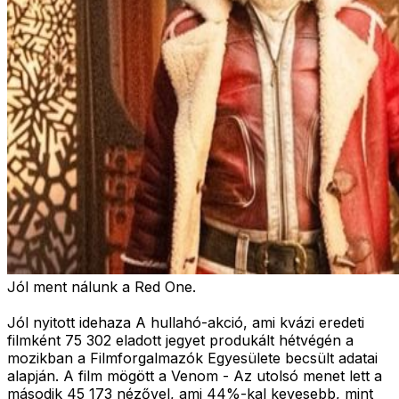
Jól ment nálunk a Red One.
Jól nyitott idehaza A hullahó-akció, ami kvázi eredeti
filmként 75 302 eladott jegyet produkált hétvégén a
mozikban a Filmforgalmazók Egyesülete becsült adatai
alapján. A film mögött a Venom - Az utolsó menet lett a
második 45 173 nézővel, ami 44%-kal kevesebb, mint