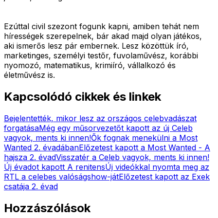
Ezúttal civil szezont fogunk kapni, amiben tehát nem
hírességek szerepelnek, bár akad majd olyan játékos,
aki ismerős lesz pár embernek. Lesz közöttük író,
marketinges, személyi testőr, fuvolaművész, korábbi
nyomozó, matematikus, krimiíró, vállalkozó és
életművész is.
Kapcsolódó cikkek és linkek
Bejelentették, mikor lesz az országos celebvadászat
forgatása
Még egy műsorvezetőt kapott az új Celeb
vagyok, ments ki innen!
Ők fognak menekülni a Most
Wanted 2. évadában
Előzetest kapott a Most Wanted - A
hajsza 2. évad
Visszatér a Celeb vagyok, ments ki innen!
Új évadot kapott A renitens
Új videókkal nyomta meg az
RTL a celebes valóságshow-ját
Előzetest kapott az Exek
csatája 2. évad
Hozzászólások