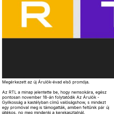
Megérkezett az új Árulók-évad első promója.
Az RTL a minap jelentette be, hogy nemsokára, egész
pontosan november 18-án folytatódik Az Árulók -
Gyilkosság a kastélyban című valóságshow, s mindezt
egy promóval meg is támogatták, amiben feltűnik pár új
játékos, no meg mindenki a kerekasztalnál.