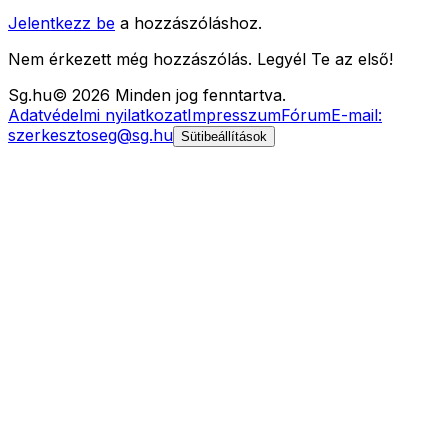
Jelentkezz be
a hozzászóláshoz.
Nem érkezett még hozzászólás. Legyél Te az első!
Sg
.hu
©
2026
Minden jog fenntartva.
Adatvédelmi nyilatkozat
Impresszum
Fórum
E-mail:
szerkesztoseg@sg.hu
Sütibeállítások