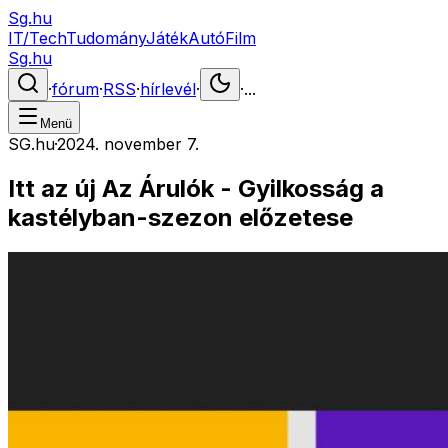
Sg.hu
IT/Tech
Tudomány
Játék
Autó
Film
Sg.hu
·
fórum
·
RSS
·
hírlevél
·
·
...
Menü
SG.hu
·
2024. november 7.
Itt az új Az Árulók - Gyilkosság a
kastélyban-szezon előzetese