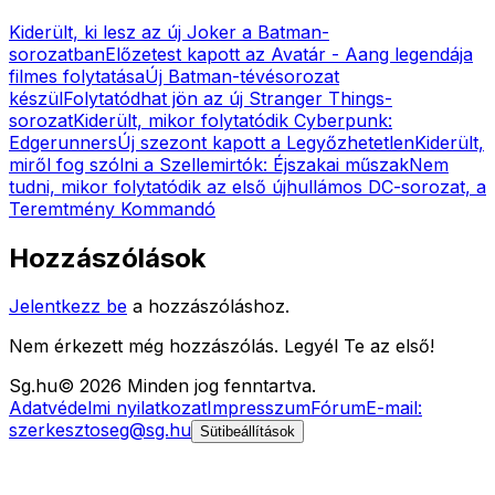
Kiderült, ki lesz az új Joker a Batman-
sorozatban
Előzetest kapott az Avatár - Aang legendája
filmes folytatása
Új Batman-tévésorozat
készül
Folytatódhat jön az új Stranger Things-
sorozat
Kiderült, mikor folytatódik Cyberpunk:
Edgerunners
Új szezont kapott a Legyőzhetetlen
Kiderült,
miről fog szólni a Szellemirtók: Éjszakai műszak
Nem
tudni, mikor folytatódik az első újhullámos DC-sorozat, a
Teremtmény Kommandó
Hozzászólások
Jelentkezz be
a hozzászóláshoz.
Nem érkezett még hozzászólás. Legyél Te az első!
Sg
.hu
©
2026
Minden jog fenntartva.
Adatvédelmi nyilatkozat
Impresszum
Fórum
E-mail:
szerkesztoseg@sg.hu
Sütibeállítások