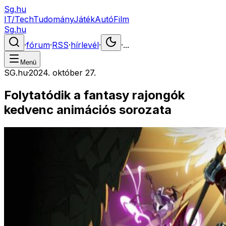
Sg.hu
IT/Tech
Tudomány
Játék
Autó
Film
Sg.hu
·
fórum
·
RSS
·
hírlevél
·
·
...
Menü
SG.hu
·
2024. október 27.
Folytatódik a fantasy rajongók
kedvenc animációs sorozata