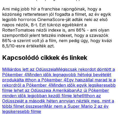
Ami még jobb hír a franchise rajongóinak, hogy a
közönség rettenetesen jól fogadta a filmet, az év egyik
legjobb horroros CinemaScore-ját adták neki az első
napos nézők, B-t. Ezt tükrözi egyébként a
RottenTomatoes nézői indexe is, ami 86% - ami olyan
szempontból jelent tetszési indexet, hogy a szavazók
86%-a szerint volt jó a film, nem pedig úgy, hogy kvázi
8,5/10-esre értékelték azt.
Kapcsolódó cikkek és linkek
Milliárdos lett az Odüsszeia
Mégiscsak rekordot döntött a
Pókember 4
Minden idők legnagyobb hétvégi bevételét
produkálta itthon a Pókember 4
Egy hajszállal marad le a
rekordról a Pókember 4
Minden idők egyik legsikeresebb
filmje lehet az Odüsszeia Amerikában
Az új Pókember
minden idők legjobban kezdő filmje lehet
Itthon az
Odüsszeiát a második héten annyian nézték meg, mint a
többi filmet összesen
Már nem a Super Mario 2 az év
legsikeresebb filmje