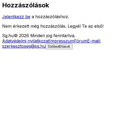
Hozzászólások
Jelentkezz be
a hozzászóláshoz.
Nem érkezett még hozzászólás. Legyél Te az első!
Sg
.hu
©
2026
Minden jog fenntartva.
Adatvédelmi nyilatkozat
Impresszum
Fórum
E-mail:
szerkesztoseg@sg.hu
Sütibeállítások