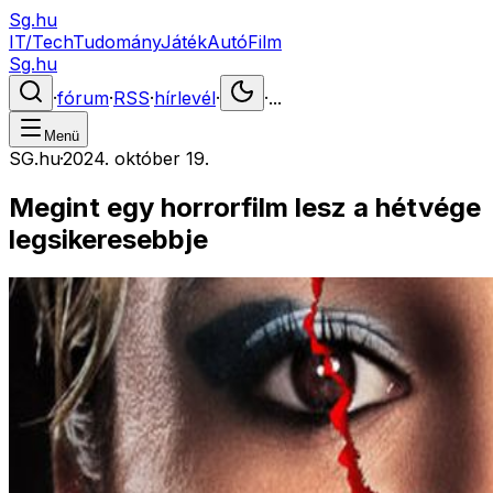
Sg.hu
IT/Tech
Tudomány
Játék
Autó
Film
Sg.hu
·
fórum
·
RSS
·
hírlevél
·
·
...
Menü
SG.hu
·
2024. október 19.
Megint egy horrorfilm lesz a hétvége
legsikeresebbje