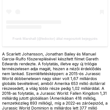
Frank Marshall (@ledoctor) által megosztott bejegyzés
A Scarlett Johansson, Jonathan Bailey és Manuel
Garcia-Rulfo főszereplésével készített filmet Gareth
Edwards rendezte. A folytatás, illetve egy új trilógia
természetesen adja magát, hiszen a nézői érdeklődés
nem lankad. Szemléltetésképpen: a 2015-ös Jurassic
World döbbenetesen nagy siker volt 1,67 milliárdos
globális bevételével, amiből Amerika 653 millió dollárral
részesedett, a világ többi része pedig 1,02 milliárddal. A
2018-as folytatás, a Jurassic World: Fallen Kingdom 1,31
milliárdig jutott globálisan (Amerikában 418 millióig,
nemzetközileg 893 millióig), míg a 2022-es záróepizód, a
Jurassic World Dominion is milliárdos lett 377 millió