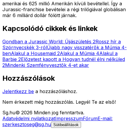
amerikai és 625 millió Amerikán kívüli bevétellel. Így a
Jurassic-franchise bevételei a régi trilógiával globálisan
már 6 milliárd dollár fölött járnak.
Kapcsolódó cikkek és linkek
Gondban a Jurassic World: Újjászületés 2
Rossz hír a
Szörnyecskék 3-ról
Újabb nagy visszatérők a Múmia 4-
ben
Alakul a Housemaid 2
Alakul a Múmia 4
Alakul a
Barbie 2
Előzetest kapott a Hogyan tudnél élni nélküled
2
Mindenki Szemfényvesztők 4-et akar
Hozzászólások
Jelentkezz be
a hozzászóláshoz.
Nem érkezett még hozzászólás. Legyél Te az első!
Sg
.hu
©
2026
Minden jog fenntartva.
Adatvédelmi nyilatkozat
Impresszum
Fórum
E-mail:
szerkesztoseg@sg.hu
Sütibeállítások