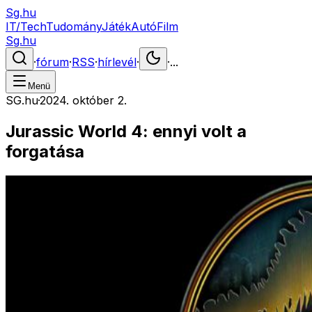
Sg.hu
IT/Tech
Tudomány
Játék
Autó
Film
Sg.hu
·
fórum
·
RSS
·
hírlevél
·
·
...
Menü
SG.hu
·
2024. október 2.
Jurassic World 4: ennyi volt a
forgatása