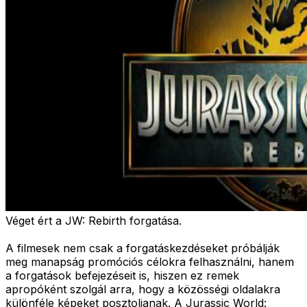
Véget ért a JW: Rebirth forgatása.
A filmesek nem csak a forgatáskezdéseket próbálják
meg manapság promóciós célokra felhasználni, hanem
a forgatások befejezéseit is, hiszen ez remek
apropóként szolgál arra, hogy a közösségi oldalakra
különféle képeket posztoljanak. A Jurassic World: