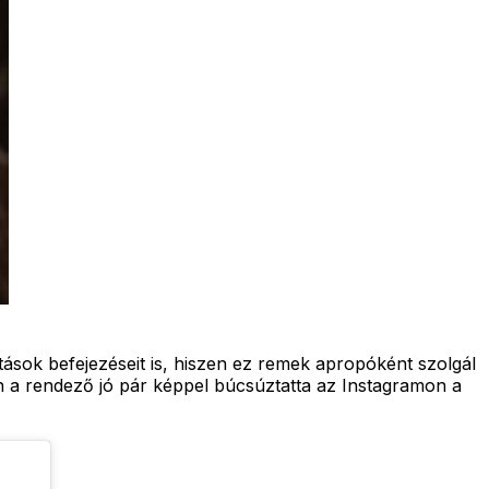
sok befejezéseit is, hiszen ez remek apropóként szolgál
on a rendező jó pár képpel búcsúztatta az Instagramon a