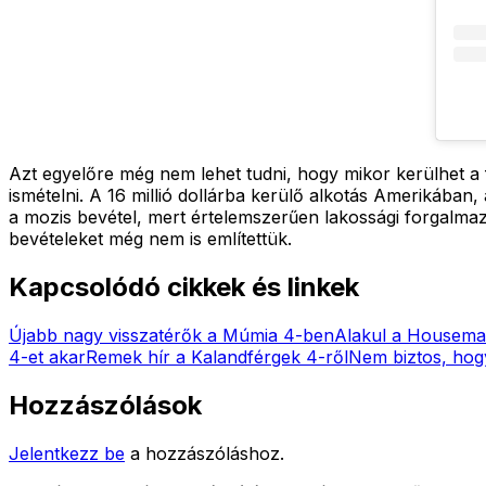
Azt egyelőre még nem lehet tudni, hogy mikor kerülhet a 
ismételni. A 16 millió dollárba kerülő alkotás Amerikában, 
a mozis bevétel, mert értelemszerűen lakossági forgalmazá
bevételeket még nem is említettük.
Kapcsolódó cikkek és linkek
Újabb nagy visszatérők a Múmia 4-ben
Alakul a Housema
4-et akar
Remek hír a Kalandférgek 4-ről
Nem biztos, hog
Hozzászólások
Jelentkezz be
a hozzászóláshoz.