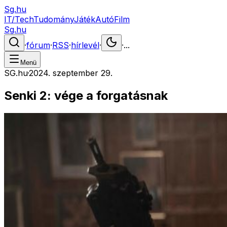
Sg.hu
IT/Tech
Tudomány
Játék
Autó
Film
Sg.hu
·
fórum
·
RSS
·
hírlevél
·
·
...
Menü
SG.hu
·
2024. szeptember 29.
Senki 2: vége a forgatásnak