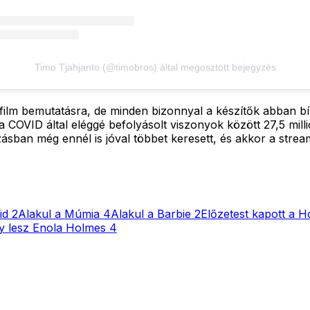
Timo Tjahjanto (@timobros) által megosztott bejegyzés
film bemutatásra, de minden bizonnyal a készítők abban bí
a COVID által eléggé befolyásolt viszonyok között 27,5 milli
sban még ennél is jóval többet keresett, és akkor a stream
id 2
Alakul a Múmia 4
Alakul a Barbie 2
Előzetest kapott a H
y lesz Enola Holmes 4