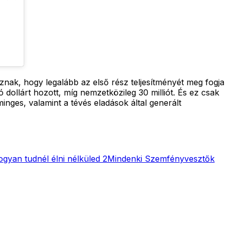
znak, hogy legalább az első rész teljesítményét meg fogja
ó dollárt hozott, míg nemzetközileg 30 milliót. És ez csak
inges, valamint a tévés eladások által generált
ogyan tudnél élni nélküled 2
Mindenki Szemfényvesztők