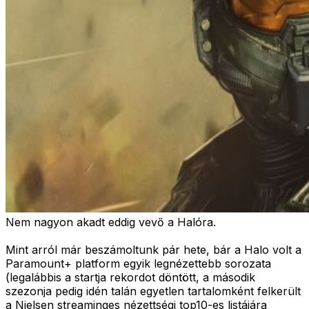
Nem nagyon akadt eddig vevő a Halóra.
Mint arról már beszámoltunk pár hete, bár a Halo volt a
Paramount+ platform egyik legnézettebb sorozata
(legalábbis a startja rekordot döntött, a második
szezonja pedig idén talán egyetlen tartalomként felkerült
a Nielsen streaminges nézettségi top10-es listájára