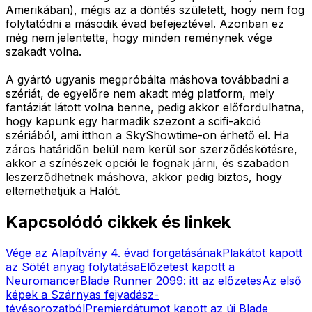
Amerikában), mégis az a döntés született, hogy nem fog
folytatódni a második évad befejeztével. Azonban ez
még nem jelentette, hogy minden reménynek vége
szakadt volna.
A gyártó ugyanis megpróbálta máshova továbbadni a
szériát, de egyelőre nem akadt még platform, mely
fantáziát látott volna benne, pedig akkor előfordulhatna,
hogy kapunk egy harmadik szezont a scifi-akció
szériából, ami itthon a SkyShowtime-on érhető el. Ha
záros határidőn belül nem kerül sor szerződéskötésre,
akkor a színészek opciói le fognak járni, és szabadon
leszerződhetnek máshova, akkor pedig biztos, hogy
eltemethetjük a Halót.
Kapcsolódó cikkek és linkek
Vége az Alapítvány 4. évad forgatásának
Plakátot kapott
az Sötét anyag folytatása
Előzetest kapott a
Neuromancer
Blade Runner 2099: itt az előzetes
Az első
képek a Szárnyas fejvadász-
tévésorozatból
Premierdátumot kapott az új Blade