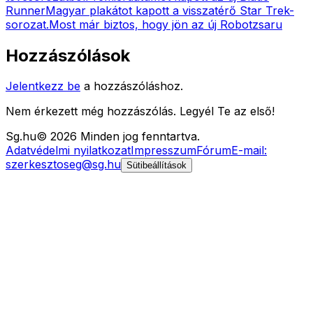
Runner
Magyar plakátot kapott a visszatérő Star Trek-
sorozat.
Most már biztos, hogy jön az új Robotzsaru
Hozzászólások
Jelentkezz be
a hozzászóláshoz.
Nem érkezett még hozzászólás. Legyél Te az első!
Sg
.hu
©
2026
Minden jog fenntartva.
Adatvédelmi nyilatkozat
Impresszum
Fórum
E-mail:
szerkesztoseg@sg.hu
Sütibeállítások