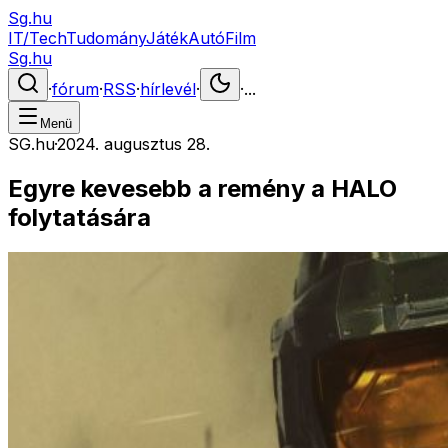
Sg.hu
IT/Tech
Tudomány
Játék
Autó
Film
Sg.hu
·
fórum
·
RSS
·
hírlevél
·
·
...
Menü
SG.hu
·
2024. augusztus 28.
Egyre kevesebb a remény a HALO
folytatására