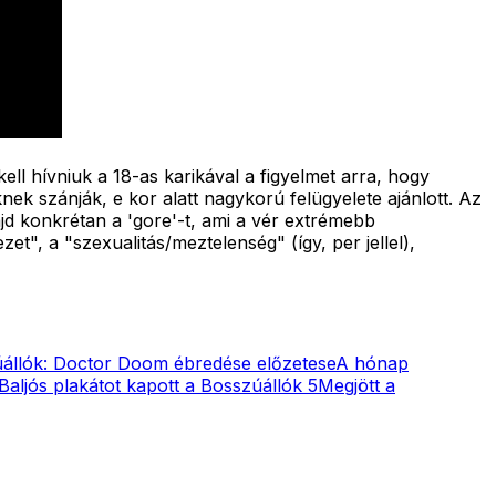
ell hívniuk a 18-as karikával a figyelmet arra, hogy
nek szánják, e kor alatt nagykorú felügyelete ajánlott. Az
jd konkrétan a 'gore'-t, ami a vér extrémebb
et", a "szexualitás/meztelenség" (így, per jellel),
állók: Doctor Doom ébredése előzetese
A hónap
Baljós plakátot kapott a Bosszúállók 5
Megjött a