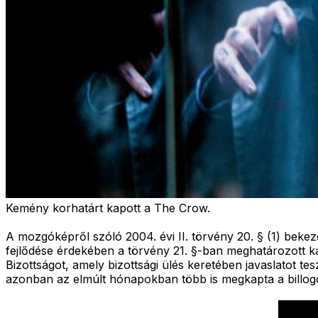
Kemény korhatárt kapott a The Crow.
A mozgóképről szóló 2004. évi II. törvény 20. § (1) beke
fejlődése érdekében a törvény 21. §-ban meghatározott ka
Bizottságot, amely bizottsági ülés keretében javaslatot t
azonban az elmúlt hónapokban több is megkapta a billog