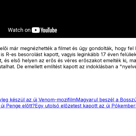
elői már megnézhették a filmet és úgy gondolták, hogy fel k
s R-es besorolást kapott, vagyis leginkább 17 éven felüliek
, és első helyen az erős és véres erőszakot emelték ki, ma
alhat. De emellett említést kapott az indoklásban a "nyelvez
leg készül az új Venom-mozifilm
Magyarul beszél a Bosszú
új Penge előtt?
Egy utolsó előzetest kapott az új Pókember