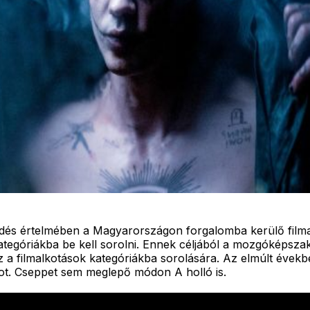
zdés értelmében a Magyarországon forgalomba kerülő filmal
tegóriákba be kell sorolni. Ennek céljából a mozgóképszak
esz a filmalkotások kategóriákba sorolására. Az elmúlt évek
ot. Cseppet sem meglepő módon A holló is.