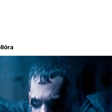
llóra