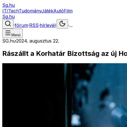
Sg.hu
IT/Tech
Tudomány
Játék
Autó
Film
Sg.hu
·
fórum
·
RSS
·
hírlevél
·
·
...
Menü
SG.hu
·
2024. augusztus 22.
Rászállt a Korhatár Bizottság az új Ho