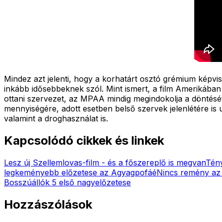
Mindez azt jelenti, hogy a korhatárt osztó grémium képvis
inkább idősebbeknek szól. Mint ismert, a film Amerikában i
ottani szervezet, az MPAA mindig megindokolja a döntését
mennyiségére, adott esetben belső szervek jelenlétére is ut
valamint a droghasználat is.
Kapcsolódó cikkek és linkek
Lesz új Szellemlovas-film - és a főszereplő is megvan
Tény
legkeményebb előzetese az Agyagpofáé
Nincs remény az 
Bosszúállók 5 első nagyelőzetese
Hozzászólások