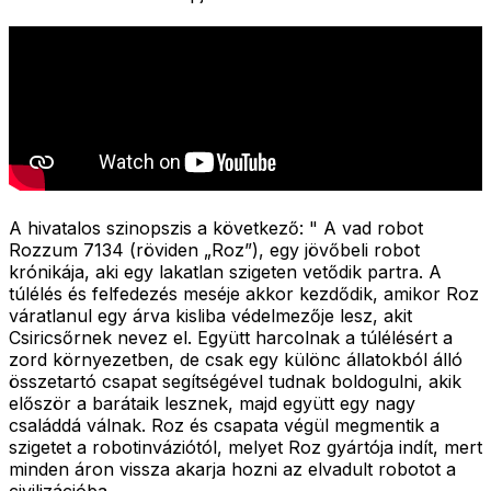
A hivatalos szinopszis a következő: "
A vad robot
Rozzum 7134 (röviden „Roz”), egy jövőbeli robot
krónikája, aki egy lakatlan szigeten vetődik partra. A
túlélés és felfedezés meséje akkor kezdődik, amikor Roz
váratlanul egy árva kisliba védelmezője lesz, akit
Csiricsőrnek nevez el. Együtt harcolnak a túlélésért a
zord környezetben, de csak egy különc állatokból álló
összetartó csapat segítségével tudnak boldogulni, akik
először a barátaik lesznek, majd együtt egy nagy
családdá válnak. Roz és csapata végül megmentik a
szigetet a robotinváziótól, melyet Roz gyártója indít, mert
minden áron vissza akarja hozni az elvadult robotot a
civilizációba.