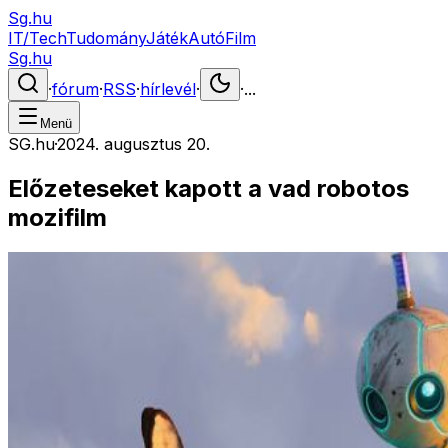
Sg.hu
IT/Tech
Tudomány
Játék
Autó
Film
Sg.hu
·
fórum
·
RSS
·
hírlevél
·
·
...
Menü
SG.hu
·
2024. augusztus 20.
Előzeteseket kapott a vad robotos
mozifilm