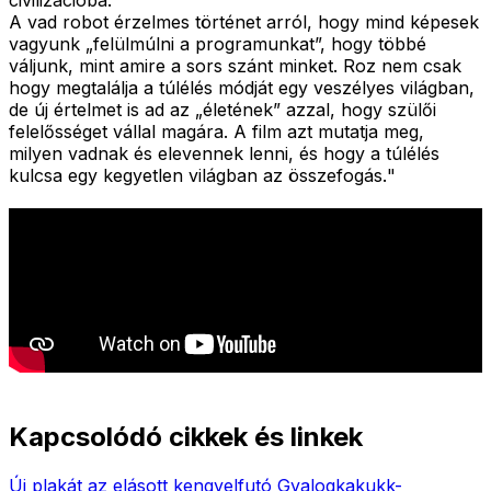
A vad robot érzelmes történet arról, hogy mind képesek
vagyunk „felülmúlni a programunkat”, hogy többé
váljunk, mint amire a sors szánt minket. Roz nem csak
hogy megtalálja a túlélés módját egy veszélyes világban,
de új értelmet is ad az „életének” azzal, hogy szülői
felelősséget vállal magára. A film azt mutatja meg,
milyen vadnak és elevennek lenni, és hogy a túlélés
kulcsa egy kegyetlen világban az összefogás.
"
Kapcsolódó cikkek és linkek
Új plakát az elásott kengyelfutó Gyalogkakukk-