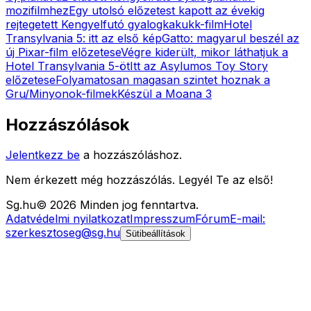
mozifilmhez
Egy utolsó előzetest kapott az évekig
rejtegetett Kengyelfutó gyalogkakukk-film
Hotel
Transylvania 5: itt az első kép
Gatto: magyarul beszél az
új Pixar-film előzetese
Végre kiderült, mikor láthatjuk a
Hotel Transylvania 5-öt
Itt az Asylumos Toy Story
előzetese
Folyamatosan magasan szintet hoznak a
Gru/Minyonok-filmek
Készül a Moana 3
Hozzászólások
Jelentkezz be
a hozzászóláshoz.
Nem érkezett még hozzászólás. Legyél Te az első!
Sg
.hu
©
2026
Minden jog fenntartva.
Adatvédelmi nyilatkozat
Impresszum
Fórum
E-mail:
szerkesztoseg@sg.hu
Sütibeállítások