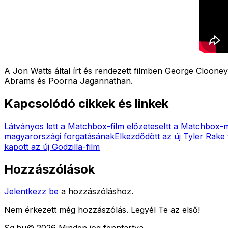
A Jon Watts által írt és rendezett filmben George Clooney
Abrams és Poorna Jagannathan.
Kapcsolódó cikkek és linkek
Látványos lett a Matchbox-film előzetese
Itt a Matchbox-m
magyarországi forgatásának
Elkezdődött az új Tyler Rake f
kapott az új Godzilla-film
Hozzászólások
Jelentkezz be
a hozzászóláshoz.
Nem érkezett még hozzászólás. Legyél Te az első!