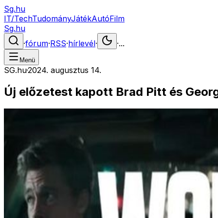
Sg.hu
IT/Tech
Tudomány
Játék
Autó
Film
Sg.hu
·
fórum
·
RSS
·
hírlevél
·
·
...
Menü
SG.hu
·
2024. augusztus 14.
Új előzetest kapott Brad Pitt és Georg