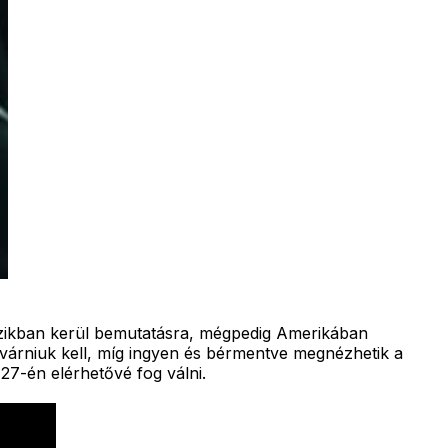
mozikban kerül bemutatásra, mégpedig Amerikában
 várniuk kell, míg ingyen és bérmentve megnézhetik a
27-én elérhetővé fog válni.