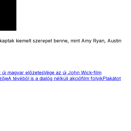
k kaptak kiemelt szerepet benne, mint Amy Ryan, Austin
z új magyar előzetes
Vége az új John Wick-film
zője
A tévéből is a dialóg nélküli akciófilm folyik
Plakátot