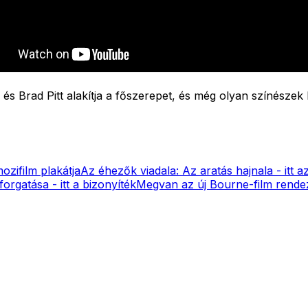
 és Brad Pitt alakítja a főszerepet, és még olyan színésze
ozifilm plakátja
Az éhezők viadala: Az aratás hajnala - itt a
orgatása - itt a bizonyíték
Megvan az új Bourne-film rende