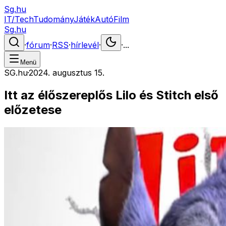
Sg.hu
IT/Tech
Tudomány
Játék
Autó
Film
Sg.hu
·
fórum
·
RSS
·
hírlevél
·
·
...
Menü
SG.hu
·
2024. augusztus 15.
Itt az élőszereplős Lilo és Stitch első
előzetese