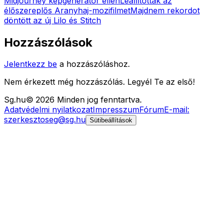
Midjourney képgenerátor ellen
Leállították az
élőszereplős Aranyhaj-mozifilmet
Majdnem rekordot
döntött az új Lilo és Stitch
Hozzászólások
Jelentkezz be
a hozzászóláshoz.
Nem érkezett még hozzászólás. Legyél Te az első!
Sg
.hu
©
2026
Minden jog fenntartva.
Adatvédelmi nyilatkozat
Impresszum
Fórum
E-mail:
szerkesztoseg@sg.hu
Sütibeállítások