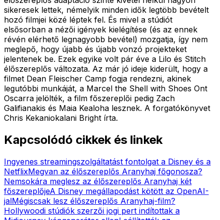
sikeresek lettek, némelyik minden idők legtöbb bevételt
hozó filmjei közé léptek fel. És mivel a stúdiót
elsősorban a nézői igények kielégítése (és az ennek
révén elérhető legnagyobb bevétel) mozgatja, így nem
meglepő, hogy újabb és újabb vonzó projekteket
jelentenek be. Ezek egyike volt pár éve a Lilo és Stitch
élőszereplős változata. Az már jó ideje kiderült, hogy a
filmet Dean Fleischer Camp fogja rendezni, akinek
legutóbbi munkáját, a Marcel the Shell with Shoes Ont
Oscarra jelölték, a film főszereplői pedig Zach
Galifianakis és Maia Kealoha lesznek. A forgatókönyvet
Chris Kekaniokalani Bright írta.
Kapcsolódó cikkek és linkek
Ingyenes streamingszolgáltatást fontolgat a Disney és a
Netflix
Megvan az élőszereplős Aranyhaj főgonosza?
Nemsokára meglesz az élőszereplős Aranyhaj két
főszereplője
A Disney megállapodást kötött az OpenAI-
jal
Mégiscsak lesz élőszereplős Aranyhaj-film?
Hollywoodi stúdiók szerzői jogi pert indítottak a