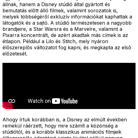
állnak, hanem a Disney stúdió által gyártott és
bemutatás előtt álló filmek, valamint sorozatok is,
melyek többségéről exkluzív információkat kaphattak a
látogatók és a sajtó. A stúdió természetesen a nagyobb
brandjeire, a Star Warsra és a Marvelre, valamint a
Pixarra koncentrált, de azért akadtak más címek is az
étlapon. Például a Lilo és Stitch, mely nyáron
élőszereplős változatot fog kapni, és megkapta az első
előzetesét.
Ahogy írtuk korábban is, a Disney az elmúlt években
remekül ráérzett, hogy mire számít a közönség a
stúdiótól, és a korábbi klasszikus animációs filmjeik
élőszereplős adaptáció szinte kivétel nélkül nagyon