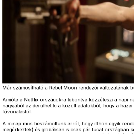
Már számosítható a Rebel Moon rendezői változatának b
Amióta a Netflix országokra lebontva közzéteszi a napi néz
nagyjából az derülhet ki a közölt adatokból, hogy a hazai 
fővonalastól.
A minap mi is beszámoltunk arról, hogy itthon egyik rende
megérkeztek) és globálisan is csak pár tucat országban ker