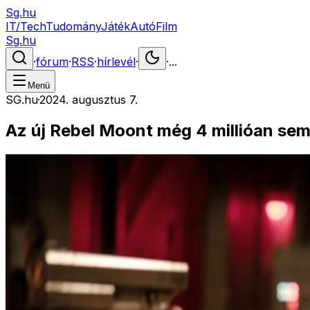
Sg.hu
IT/Tech
Tudomány
Játék
Autó
Film
Sg.hu
·
fórum
·
RSS
·
hírlevél
·
·
...
Menü
SG.hu
·
2024. augusztus 7.
Az új Rebel Moont még 4 millióan sem