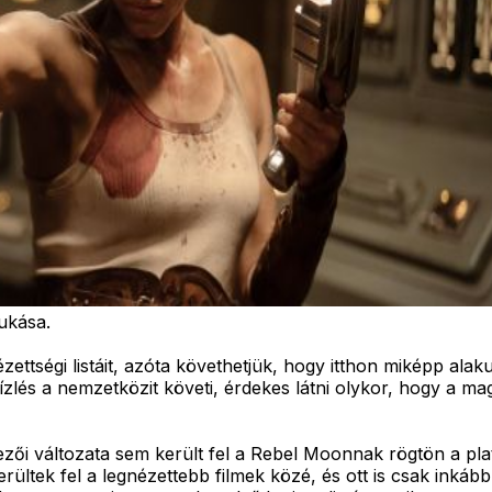
ukása.
ettségi listáit, azóta követhetjük, hogy itthon miképp alaku
ízlés a nemzetközit követi, érdekes látni olykor, hogy a ma
zői változata sem került fel a Rebel Moonnak rögtön a plat
ültek fel a legnézettebb filmek közé, és ott is csak inkább