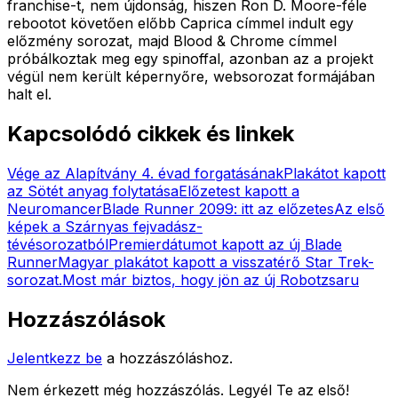
franchise-t, nem újdonság, hiszen Ron D. Moore-féle
rebootot követően előbb Caprica címmel indult egy
előzmény sorozat, majd Blood & Chrome címmel
próbálkoztak meg egy spinoffal, azonban az a projekt
végül nem került képernyőre, websorozat formájában
halt el.
Kapcsolódó cikkek és linkek
Vége az Alapítvány 4. évad forgatásának
Plakátot kapott
az Sötét anyag folytatása
Előzetest kapott a
Neuromancer
Blade Runner 2099: itt az előzetes
Az első
képek a Szárnyas fejvadász-
tévésorozatból
Premierdátumot kapott az új Blade
Runner
Magyar plakátot kapott a visszatérő Star Trek-
sorozat.
Most már biztos, hogy jön az új Robotzsaru
Hozzászólások
Jelentkezz be
a hozzászóláshoz.
Nem érkezett még hozzászólás. Legyél Te az első!