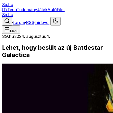
Sg.hu
IT/Tech
Tudomány
Játék
Autó
Film
Sg.hu
·
fórum
·
RSS
·
hírlevél
·
·
...
Menü
SG.hu
·
2024. augusztus 1.
Lehet, hogy besült az új Battlestar
Galactica