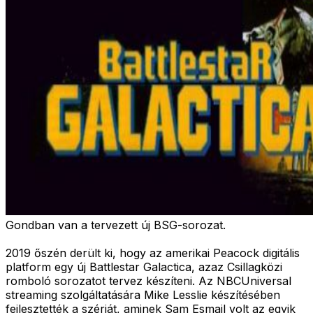
Gondban van a tervezett új BSG-sorozat.
2019 őszén derült ki, hogy az amerikai Peacock digitális
platform egy új Battlestar Galactica, azaz Csillagközi
romboló sorozatot tervez készíteni. Az NBCUniversal
streaming szolgáltatására Mike Lesslie készítésében
fejlesztették a szériát, aminek Sam Esmail volt az egyik