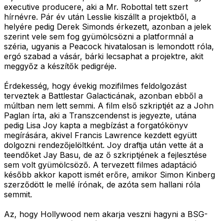
executive producere, aki a Mr. Robottal tett szert
hírnévre. Pár év után Lesslie kiszállt a projektből, a
helyére pedig Derek Simonds érkezett, azonban a jelek
szerint vele sem fog gyümölcsözni a platformnál a
széria, ugyanis a Peacock hivatalosan is lemondott róla,
ergó szabad a vásár, bárki lecsaphat a projektre, akit
meggyőz a készítők pedigréje.
Érdekesség, hogy évekig mozifilmes feldolgozást
terveztek a Battlestar Galacticának, azonban ebből a
múltban nem lett semmi. A film első szkriptjét az a John
Paglan írta, aki a Transzcendenst is jegyezte, utána
pedig Lisa Joy kapta a megbízást a forgatókönyv
megírására, akivel Francis Lawrence kezdett együtt
dolgozni rendezőjelöltként. Joy draftja után vette át a
teendőket Jay Basu, de az ő szkriptjének a fejlesztése
sem volt gyümölcsöző. A tervezett filmes adaptáció
később akkor kapott ismét erőre, amikor Simon Kinberg
szerződött le mellé írónak, de azóta sem hallani róla
semmit.
Az, hogy Hollywood nem akarja veszni hagyni a BSG-