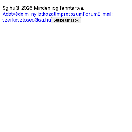
Sg
.hu
©
2026
Minden jog fenntartva.
Adatvédelmi nyilatkozat
Impresszum
Fórum
E-mail:
szerkesztoseg@sg.hu
Sütibeállítások