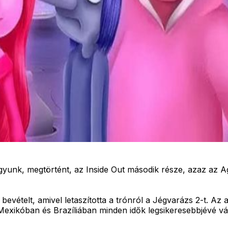
 vagyunk, megtörtént, az Inside Out második része, azaz az 
 bevételt, amivel letaszította a trónról a Jégvarázs 2-t. Az 
 Mexikóban és Brazíliában minden idők legsikeresebbjévé vált 9