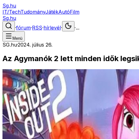
Sg.hu
IT/Tech
Tudomány
Játék
Autó
Film
Sg.hu
·
fórum
·
RSS
·
hírlevél
·
·
...
Menü
SG.hu
·
2024. július 26.
Az Agymanók 2 lett minden idők legsi