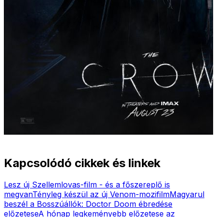
Kapcsolódó cikkek és linkek
Lesz új Szellemlovas-film - és a főszereplő is
megvan
Tényleg készül az új Venom-mozifilm
Magyarul
beszél a Bosszúállók: Doctor Doom ébredése
előzetese
A hónap legkeményebb előzetese az