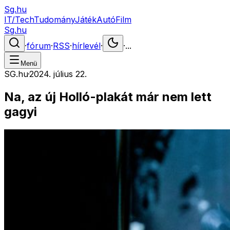
Sg.hu
IT/Tech
Tudomány
Játék
Autó
Film
Sg.hu
·
fórum
·
RSS
·
hírlevél
·
·
...
Menü
SG.hu
·
2024. július 22.
Na, az új Holló-plakát már nem lett
gagyi