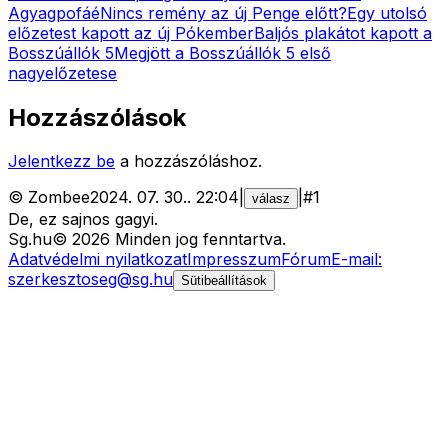
Agyagpofáé
Nincs remény az új Penge előtt?
Egy utolsó
előzetest kapott az új Pókember
Baljós plakátot kapott a
Bosszúállók 5
Megjött a Bosszúállók 5 első
nagyelőzetese
Hozzászólások
Jelentkezz be
a hozzászóláshoz.
©
Zombee
2024. 07. 30.
.
22:04
|
|
#
1
válasz
De, ez sajnos gagyi.
Sg
.hu
©
2026
Minden jog fenntartva.
Adatvédelmi nyilatkozat
Impresszum
Fórum
E-mail:
szerkesztoseg@sg.hu
Sütibeállítások