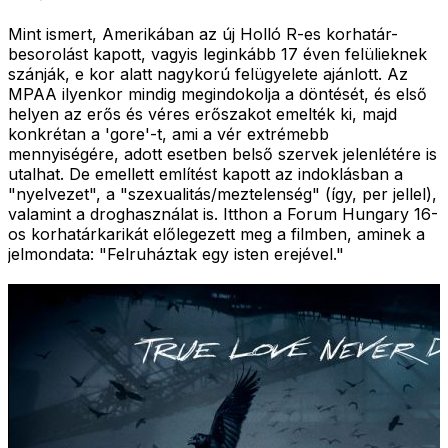
Mint ismert, Amerikában az új Holló R-es korhatár-
besorolást kapott, vagyis leginkább 17 éven felülieknek
szánják, e kor alatt nagykorú felügyelete ajánlott. Az
MPAA ilyenkor mindig megindokolja a döntését, és első
helyen az erős és véres erőszakot emelték ki, majd
konkrétan a 'gore'-t, ami a vér extrémebb
mennyiségére, adott esetben belső szervek jelenlétére is
utalhat. De emellett említést kapott az indoklásban a
"nyelvezet", a "szexualitás/meztelenség" (így, per jellel),
valamint a droghasználat is. Itthon a Forum Hungary 16-
os korhatárkarikát előlegezett meg a filmben, aminek a
jelmondata: "Felruháztak egy isten erejével."