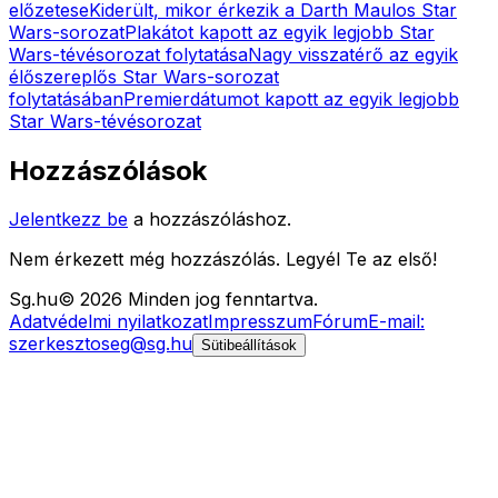
előzetese
Kiderült, mikor érkezik a Darth Maulos Star
Wars-sorozat
Plakátot kapott az egyik legjobb Star
Wars-tévésorozat folytatása
Nagy visszatérő az egyik
élőszereplős Star Wars-sorozat
folytatásában
Premierdátumot kapott az egyik legjobb
Star Wars-tévésorozat
Hozzászólások
Jelentkezz be
a hozzászóláshoz.
Nem érkezett még hozzászólás. Legyél Te az első!
Sg
.hu
©
2026
Minden jog fenntartva.
Adatvédelmi nyilatkozat
Impresszum
Fórum
E-mail:
szerkesztoseg@sg.hu
Sütibeállítások