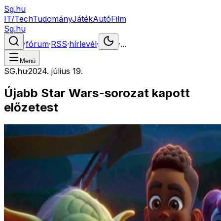
Sg.hu
IT/Tech
Tudomány
Játék
Autó
Film
Sg.hu
·
fórum
·
RSS
·
hírlevél
·
·
...
Menü
SG.hu
·
2024. július 19.
Újabb Star Wars-sorozat kapott
előzetest