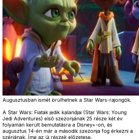
Augusztusban ismét örülhetnek a Star Wars-rajongók.
A Star Wars: Fiatak jedik kalandjai (Star Wars: Young
Jedi Adventures) első szezonjának 25 része két év
folyamán került bemutatásra a Disney+-on, és
augusztus 14-én már a második szezonja fog érkezni a
szériának. Íme az új részek előzetese.