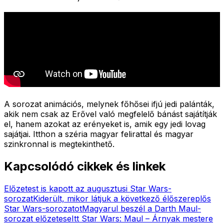
A sorozat animációs, melynek főhősei ifjú jedi palánták,
akik nem csak az Erővel való megfelelő bánást sajátítják
el, hanem azokat az erényeket is, amik egy jedi lovag
sajátjai. Itthon a széria magyar felirattal és magyar
szinkronnal is megtekinthető.
Kapcsolódó cikkek és linkek
Előzetest is kapott az augusztusi Star Wars-
sorozat
Kiderült, mikor látjuk a következő élőszereplős
Star Wars-sorozatot
Magyarul beszél a Darth Maul-
sorozat előzetese
Itt Star Wars: Maul – Árnyak mestere