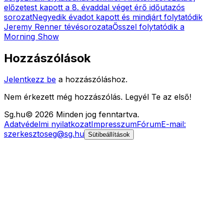
előzetest kapott a 8. évaddal véget érő időutazós
sorozat
Negyedik évadot kapott és mindjárt folytatódik
Jeremy Renner tévésorozata
Ősszel folytatódik a
Morning Show
Hozzászólások
Jelentkezz be
a hozzászóláshoz.
Nem érkezett még hozzászólás. Legyél Te az első!
Sg
.hu
©
2026
Minden jog fenntartva.
Adatvédelmi nyilatkozat
Impresszum
Fórum
E-mail:
szerkesztoseg@sg.hu
Sütibeállítások