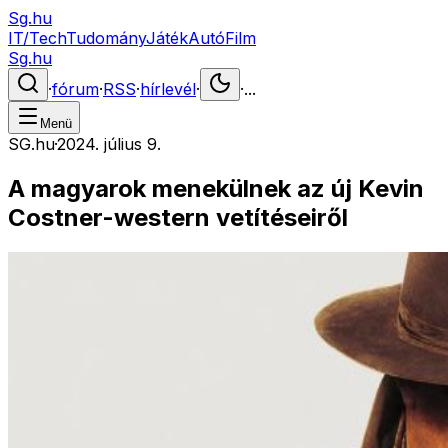
Sg.hu
IT/Tech
Tudomány
Játék
Autó
Film
Sg.hu
·
fórum
·
RSS
·
hírlevél
·
·
...
Menü
SG.hu
·
2024. július 9.
A magyarok menekülnek az új Kevin
Costner-western vetítéseiről