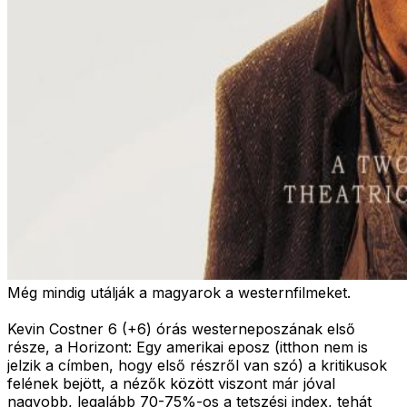
Még mindig utálják a magyarok a westernfilmeket.
Kevin Costner 6 (+6) órás westerneposzának első
része, a Horizont: Egy amerikai eposz (itthon nem is
jelzik a címben, hogy első részről van szó) a kritikusok
felének bejött, a nézők között viszont már jóval
nagyobb, legalább 70-75%-os a tetszési index, tehát