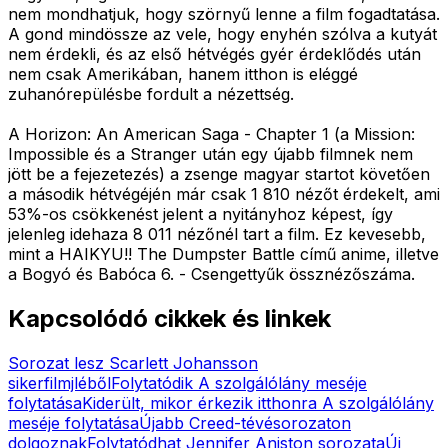
nem mondhatjuk, hogy szörnyű lenne a film fogadtatása.
A gond mindössze az vele, hogy enyhén szólva a kutyát
nem érdekli, és az első hétvégés gyér érdeklődés után
nem csak Amerikában, hanem itthon is eléggé
zuhanórepülésbe fordult a nézettség.
A Horizon: An American Saga - Chapter 1 (a Mission:
Impossible és a Stranger után egy újabb filmnek nem
jött be a fejezetezés) a zsenge magyar startot követően
a második hétvégéjén már csak 1 810 nézőt érdekelt, ami
53%-os csökkenést jelent a nyitányhoz képest, így
jelenleg idehaza 8 011 nézőnél tart a film. Ez kevesebb,
mint a HAIKYU!! The Dumpster Battle című anime, illetve
a Bogyó és Babóca 6. - Csengettyűk össznézőszáma.
Kapcsolódó cikkek és linkek
Sorozat lesz Scarlett Johansson
sikerfilmjléből
Folytatódik A szolgálólány meséje
folytatása
Kiderült, mikor érkezik itthonra A szolgálólány
meséje folytatása
Újabb Creed-tévésorozaton
dolgoznak
Folytatódhat Jennifer Aniston sorozata
Új