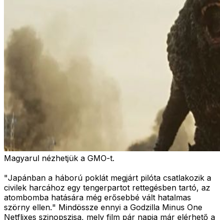
Magyarul nézhetjük a GMO-t.
"
Japánban a háború poklát megjárt pilóta csatlakozik a
civilek harcához egy tengerpartot rettegésben tartó, az
atombomba hatására még erősebbé vált hatalmas
szörny ellen.
" Mindössze ennyi a Godzilla Minus One
Netflixes szinopszisa, mely film pár napja már elérhető a