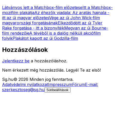
Látványos lett a Matchbox-film előzetese
Itt a Matchbox-
mozifilm plakátja
Az éhezők viadala: Az aratás hajnala -
itt az új magyar előzetes
Vége az új John Wick-film
magyarországi forgatásának
Elkezdődött az új Tyler
Rake forgatása - itt a bizonyíték
Megvan az új Bourne-
film rendezője
A tévéből is a dialóg nélküli akciófilm
folyik
Plakátot kapott az új Godzilla-film
Hozzászólások
Jelentkezz be
a hozzászóláshoz.
Nem érkezett még hozzászólás. Legyél Te az első!
Sg
.hu
©
2026
Minden jog fenntartva.
Adatvédelmi nyilatkozat
Impresszum
Fórum
E-mail:
szerkesztoseg@sg.hu
Sütibeállítások