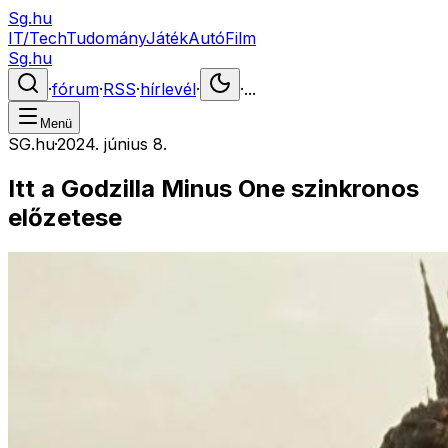
Sg.hu
IT/Tech
Tudomány
Játék
Autó
Film
Sg.hu
·
fórum
·
RSS
·
hírlevél
·
·
...
Menü
SG.hu
·
2024. június 8.
Itt a Godzilla Minus One szinkronos
előzetese