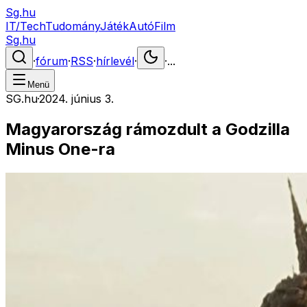
Sg.hu
IT/Tech
Tudomány
Játék
Autó
Film
Sg.hu
·
fórum
·
RSS
·
hírlevél
·
·
...
Menü
SG.hu
·
2024. június 3.
Magyarország rámozdult a Godzilla
Minus One-ra