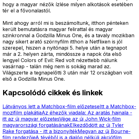
hogy a magyar nézők ízlése milyen alkotások esetében
tér el a fővonalastól.
Mint ahogy arról mi is beszámoltunk, itthon pénteken
került bemutatásra magyar felirattal és magyar
szinkronnal a Godzilla Minus One, és a tavaly mozikban
nagy sikert arató szörnyfilm itthon a Netflixen is jól
szerepel, hiszen a nyitónapi 5. helye után a tegnapot
már a 2. helyen zárta, mindössze a napok óta első
lengyel Colors of Evil: Red volt nézettebb nálunk
vasárnap - talán még nem is sokáig marad az.
Világszerte a tegnapelőtti 3 után már 12 országban volt
első a Godzilla Minus One.
Kapcsolódó cikkek és linkek
Látványos lett a Matchbox-film előzetese
Itt a Matchbox-
mozifilm plakátja
Az éhezők viadala: Az aratás hajnala -
itt az új magyar előzetes
Vége az új John Wick-film
magyarországi forgatásának
Elkezdődött az új Tyler
Rake forgatása - itt a bizonyíték
Megvan az új Bourne-
film rendezője
A tévéből is a dialóg nélküli akciófilm