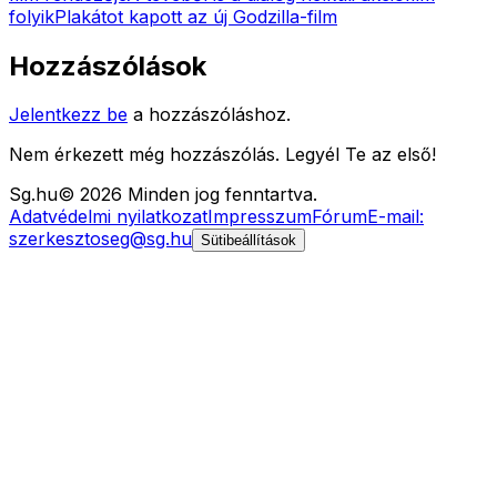
folyik
Plakátot kapott az új Godzilla-film
Hozzászólások
Jelentkezz be
a hozzászóláshoz.
Nem érkezett még hozzászólás. Legyél Te az első!
Sg
.hu
©
2026
Minden jog fenntartva.
Adatvédelmi nyilatkozat
Impresszum
Fórum
E-mail:
szerkesztoseg@sg.hu
Sütibeállítások