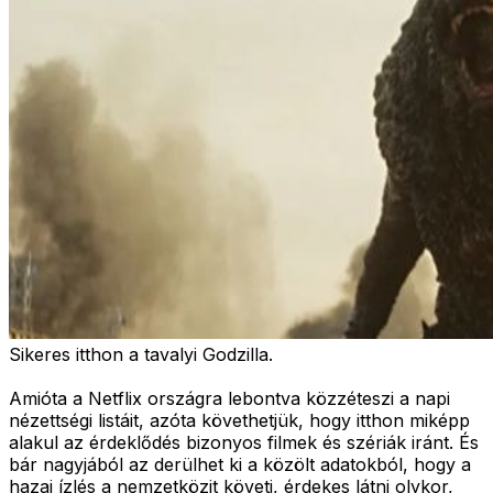
Sikeres itthon a tavalyi Godzilla.
Amióta a Netflix országra lebontva közzéteszi a napi
nézettségi listáit, azóta követhetjük, hogy itthon miképp
alakul az érdeklődés bizonyos filmek és szériák iránt. És
bár nagyjából az derülhet ki a közölt adatokból, hogy a
hazai ízlés a nemzetközit követi, érdekes látni olykor,