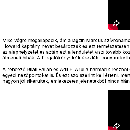
Mike végre megállapodik, ám a lagzin Marcus szívrohamot
Howard kapitány nevét besározzák és ezt természetesen ne
az alaphelyzetet és aztán ezt a lendületet viszi tovább k
átmeneti hibák. A forgatókönyvírók érezték, hogy mi kell
A rendező Bilall Fallah és Adil El Arbi a harmadik részb
egyedi nézőpontokat is. És ezt szó szerint kell érteni, m
nagyon jól sikerültek, emlékezetes jelenetekből nincs hi