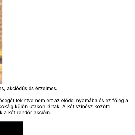
es, akciódús és érzelmes.
nőségét tekintve nem ért az elődei nyomába és ez főleg a
okáig külön utakon jártak. A két színész közötti
k a két rendőr akcióin.