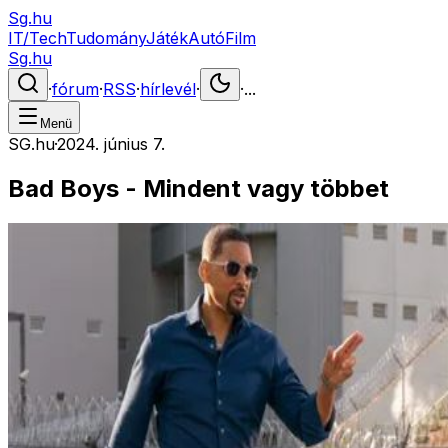
Sg.hu
IT/Tech
Tudomány
Játék
Autó
Film
Sg.hu
·
fórum
·
RSS
·
hírlevél
·
·
...
Menü
SG.hu
·
2024. június 7.
Bad Boys - Mindent vagy többet