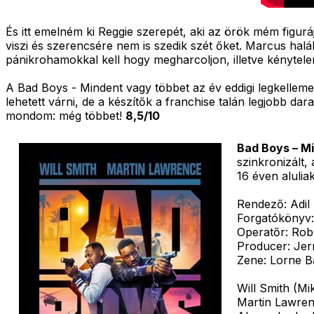
És itt emelném ki Reggie szerepét, aki az örök mém figurá
viszi és szerencsére nem is szedik szét őket. Marcus hal
pánikrohamokkal kell hogy megharcoljon, illetve kénytele
A Bad Boys - Mindent vagy többet az év eddigi legkellem
lehetett várni, de a készítők a franchise talán legjobb da
mondom: még többet!
8,5/10
Bad Boys – M
szinkronizált,
16 éven alulia
Rendező: Adil E
Forgatókönyv:
Operatőr: Rob
Producer: Jer
Zene: Lorne B
Will Smith (M
Martin Lawren