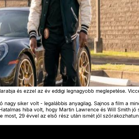
darabja és ezzel az év eddigi legnagyobb meglepetése. Vicc
 nagy siker volt - legalábbis anyagilag. Sajnos a film a mi
Hatalmas hiba volt, hogy Martin Lawrence és Will Smith jó s
e most, 29 évvel az első rész után ismét jól szórakozhatun