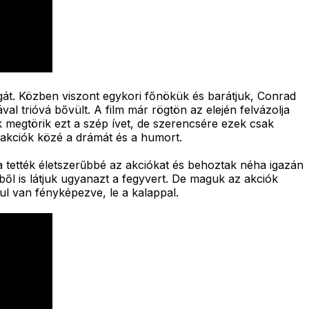
át. Közben viszont egykori főnökük és barátjuk, Conrad
 trióvá bővült. A film már rögtön az elején felvázolja
k megtörik ezt a szép ívet, de szerencsére ezek csak
 akciók közé a drámát és a humort.
a tették életszerűbbé az akciókat és behoztak néha igazán
ből is látjuk ugyanazt a fegyvert. De maguk az akciók
ul van fényképezve, le a kalappal.