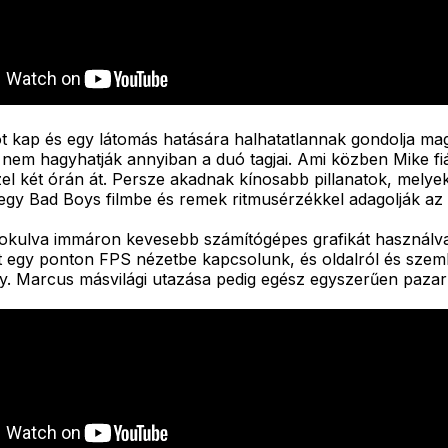
 kap és egy látomás hatására halhatatlannak gondolja mag
m hagyhatják annyiban a duó tagjai. Ami közben Mike fiával
özel két órán át. Persze akadnak kínosabb pillanatok, melye
 egy Bad Boys filmbe és remek ritmusérzékkel adagolják az
ől okulva immáron kevesebb számítógépes grafikát használv
ert egy ponton FPS nézetbe kapcsolunk, és oldalról és szem
ány. Marcus másvilági utazása pedig egész egyszerűen pazar