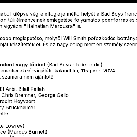
jából kilépve végre elfoglalja méltó helyét a Bad Boys fra
álon túli élményeinek emlegetése folyamatos poénforrás és
n vigyázni "Halhatlan Marcusra" is.
esebb meglepetése, melytől Will Smith pofozkodós botrány
rabját készítették el. És ez nagy dolog mert én személy szer
indent vagy többet
(Bad Boys - Ride or die)
 amerikai akció-vígjáték, kalandfilm, 115 perc, 2024
k számára nem ajánlott!
l Arbi, Bilall Fallah
 Chris Bremner, George Gallo
recht Heyvaert
ry Bruckheimer
alfe
ike Lowrey)
ce (Marcus Burnett)