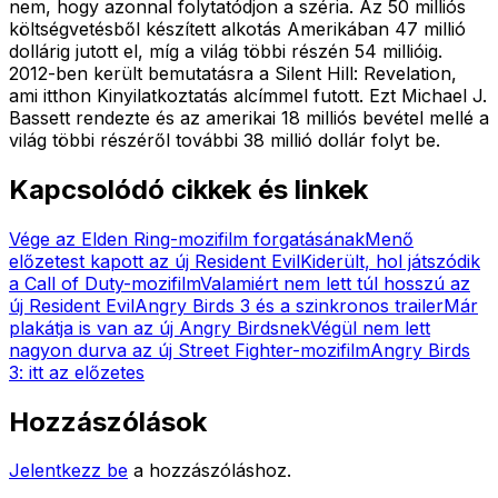
nem, hogy azonnal folytatódjon a széria. Az 50 milliós
költségvetésből készített alkotás Amerikában 47 millió
dollárig jutott el, míg a világ többi részén 54 millióig.
2012-ben került bemutatásra a Silent Hill: Revelation,
ami itthon Kinyilatkoztatás alcímmel futott. Ezt Michael J.
Bassett rendezte és az amerikai 18 milliós bevétel mellé a
világ többi részéről további 38 millió dollár folyt be.
Kapcsolódó cikkek és linkek
Vége az Elden Ring-mozifilm forgatásának
Menő
előzetest kapott az új Resident Evil
Kiderült, hol játszódik
a Call of Duty-mozifilm
Valamiért nem lett túl hosszú az
új Resident Evil
Angry Birds 3 és a szinkronos trailer
Már
plakátja is van az új Angry Birdsnek
Végül nem lett
nagyon durva az új Street Fighter-mozifilm
Angry Birds
3: itt az előzetes
Hozzászólások
Jelentkezz be
a hozzászóláshoz.