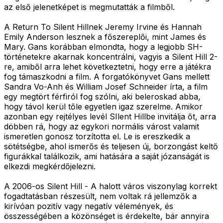
az első jelenetképet is megmutatták a filmből.
A Return To Silent Hillnek Jeremy Irvine és Hannah
Emily Anderson lesznek a főszereplői, mint James és
Mary. Gans korábban elmondta, hogy a legjobb SH-
történetekre akarnak koncentrálni, vagyis a Silent Hill 2-
re, amiből arra lehet következtetni, hogy erre a játékra
fog támaszkodni a film. A forgatókönyvet Gans mellett
Sandra Vo-Anh és William Josef Schneider írta, a film
egy megtört férfiról fog szólni, aki beleroskad abba,
hogy távol kerül tőle egyetlen igaz szerelme. Amikor
azonban egy rejtélyes levél SIlent Hillbe invitálja őt, arra
döbben rá, hogy az egykori normális várost valamit
ismeretlen gonosz torzította el. Le is ereszkedik a
sötétségbe, ahol ismerős és teljesen új, borzongást keltő
figurákkal találkozik, ami hatására a saját józanságát is
elkezdi megkérdőjelezni.
A 2006-os Silent Hill - A halott város viszonylag korrekt
fogadtatásban részesült, nem voltak rá jellemzők a
kirívóan pozitív vagy negatív vélemények, és
összességében a közönséget is érdekelte, bár annyira