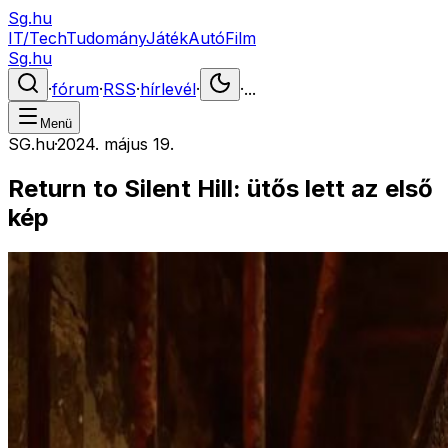
Sg.hu
IT/Tech
Tudomány
Játék
Autó
Film
Sg.hu
·
fórum
·
RSS
·
hírlevél
·
·
...
Menü
SG.hu
·
2024. május 19.
Return to Silent Hill: ütős lett az első
kép