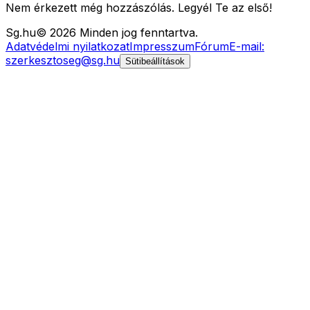
Nem érkezett még hozzászólás. Legyél Te az első!
Sg
.hu
©
2026
Minden jog fenntartva.
Adatvédelmi nyilatkozat
Impresszum
Fórum
E-mail:
szerkesztoseg@sg.hu
Sütibeállítások