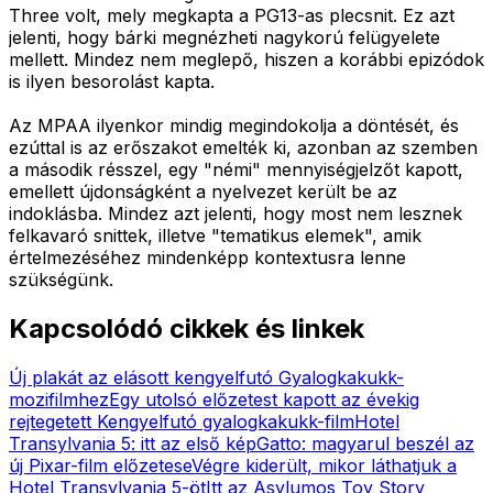
Three volt, mely megkapta a PG13-as plecsnit. Ez azt
jelenti, hogy bárki megnézheti nagykorú felügyelete
mellett. Mindez nem meglepő, hiszen a korábbi epizódok
is ilyen besorolást kapta.
Az MPAA ilyenkor mindig megindokolja a döntését, és
ezúttal is az erőszakot emelték ki, azonban az szemben
a második résszel, egy "némi" mennyiségjelzőt kapott,
emellett újdonságként a nyelvezet került be az
indoklásba. Mindez azt jelenti, hogy most nem lesznek
felkavaró snittek, illetve "tematikus elemek", amik
értelmezéséhez mindenképp kontextusra lenne
szükségünk.
Kapcsolódó cikkek és linkek
Új plakát az elásott kengyelfutó Gyalogkakukk-
mozifilmhez
Egy utolsó előzetest kapott az évekig
rejtegetett Kengyelfutó gyalogkakukk-film
Hotel
Transylvania 5: itt az első kép
Gatto: magyarul beszél az
új Pixar-film előzetese
Végre kiderült, mikor láthatjuk a
Hotel Transylvania 5-öt
Itt az Asylumos Toy Story