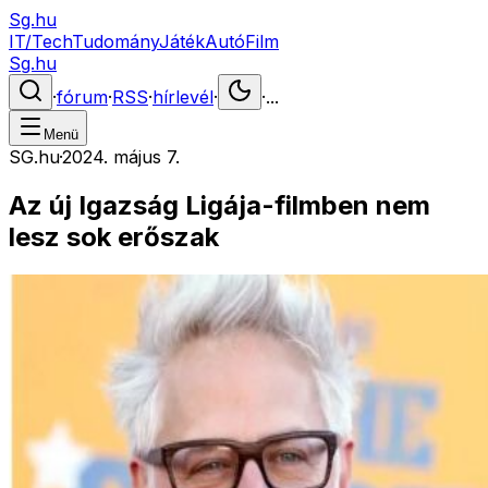
Sg.hu
IT/Tech
Tudomány
Játék
Autó
Film
Sg.hu
·
fórum
·
RSS
·
hírlevél
·
·
...
Menü
SG.hu
·
2024. május 7.
Az új Igazság Ligája-filmben nem
lesz sok erőszak