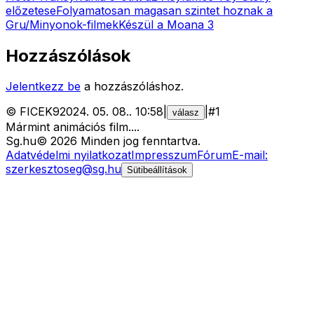
előzetese
Folyamatosan magasan szintet hoznak a
Gru/Minyonok-filmek
Készül a Moana 3
Hozzászólások
Jelentkezz be
a hozzászóláshoz.
©
FICEK9
2024. 05. 08.
.
10:58
|
|
#
1
válasz
Mármint animációs film....
Sg
.hu
©
2026
Minden jog fenntartva.
Adatvédelmi nyilatkozat
Impresszum
Fórum
E-mail:
szerkesztoseg@sg.hu
Sütibeállítások