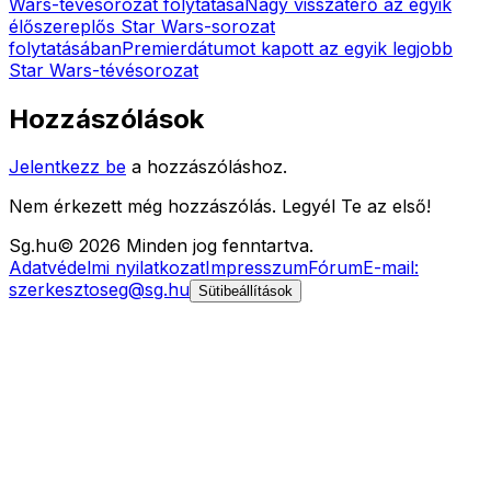
Wars-tévésorozat folytatása
Nagy visszatérő az egyik
élőszereplős Star Wars-sorozat
folytatásában
Premierdátumot kapott az egyik legjobb
Star Wars-tévésorozat
Hozzászólások
Jelentkezz be
a hozzászóláshoz.
Nem érkezett még hozzászólás. Legyél Te az első!
Sg
.hu
©
2026
Minden jog fenntartva.
Adatvédelmi nyilatkozat
Impresszum
Fórum
E-mail:
szerkesztoseg@sg.hu
Sütibeállítások