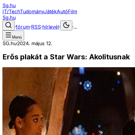
Sg.hu
IT/Tech
Tudomány
Játék
Autó
Film
Sg.hu
·
fórum
·
RSS
·
hírlevél
·
·
...
Menü
SG.hu
·
2024. május 12.
Erős plakát a Star Wars: Akolitusnak