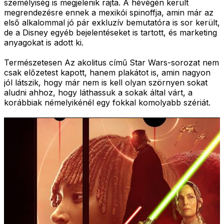
személyiség is megjelenik rajta. A hévégén került
megrendezésre ennek a mexikói spinoffja, amin már az
első alkalommal jó pár exkluzív bemutatóra is sor került,
de a Disney egyéb bejelentéseket is tartott, és marketing
anyagokat is adott ki.
Természetesen Az akolitus című Star Wars-sorozat nem
csak előzetest kapott, hanem plakátot is, amin nagyon
jól látszik, hogy már nem is kell olyan szörnyen sokat
aludni ahhoz, hogy láthassuk a sokak által várt, a
korábbiak némelyikénél egy fokkal komolyabb szériát.