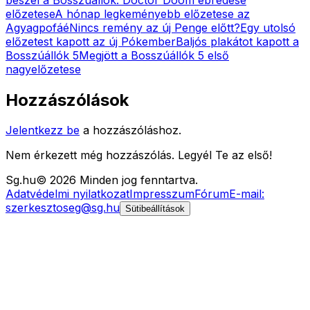
előzetese
A hónap legkeményebb előzetese az
Agyagpofáé
Nincs remény az új Penge előtt?
Egy utolsó
előzetest kapott az új Pókember
Baljós plakátot kapott a
Bosszúállók 5
Megjött a Bosszúállók 5 első
nagyelőzetese
Hozzászólások
Jelentkezz be
a hozzászóláshoz.
Nem érkezett még hozzászólás. Legyél Te az első!
Sg
.hu
©
2026
Minden jog fenntartva.
Adatvédelmi nyilatkozat
Impresszum
Fórum
E-mail:
szerkesztoseg@sg.hu
Sütibeállítások