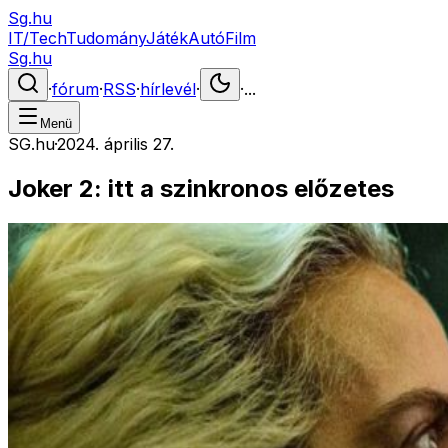
Sg.hu
IT/Tech
Tudomány
Játék
Autó
Film
Sg.hu
·
fórum
·
RSS
·
hírlevél
·
·
...
Menü
SG.hu
·
2024. április 27.
Joker 2: itt a szinkronos előzetes