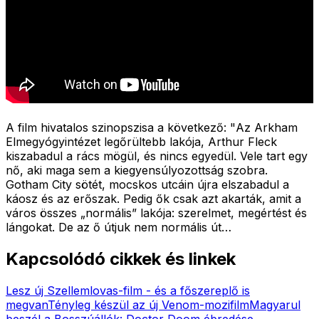
A film hivatalos szinopszisa a következő: "
Az Arkham
Elmegyógyintézet legőrültebb lakója, Arthur Fleck
kiszabadul a rács mögül, és nincs egyedül. Vele tart egy
nő, aki maga sem a kiegyensúlyozottság szobra.
Gotham City sötét, mocskos utcáin újra elszabadul a
káosz és az erőszak. Pedig ők csak azt akarták, amit a
város összes „normális” lakója: szerelmet, megértést és
lángokat. De az ő útjuk nem normális út…
Kapcsolódó cikkek és linkek
Lesz új Szellemlovas-film - és a főszereplő is
megvan
Tényleg készül az új Venom-mozifilm
Magyarul
beszél a Bosszúállók: Doctor Doom ébredése