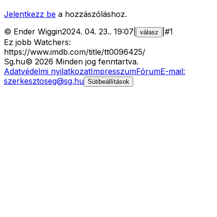
Jelentkezz be
a hozzászóláshoz.
©
Ender Wiggin
2024. 04. 23.
.
19:07
|
|
#
1
válasz
Ez jobb Watchers:
https://www.imdb.com/title/tt0096425/
Sg
.hu
©
2026
Minden jog fenntartva.
Adatvédelmi nyilatkozat
Impresszum
Fórum
E-mail:
szerkesztoseg@sg.hu
Sütibeállítások