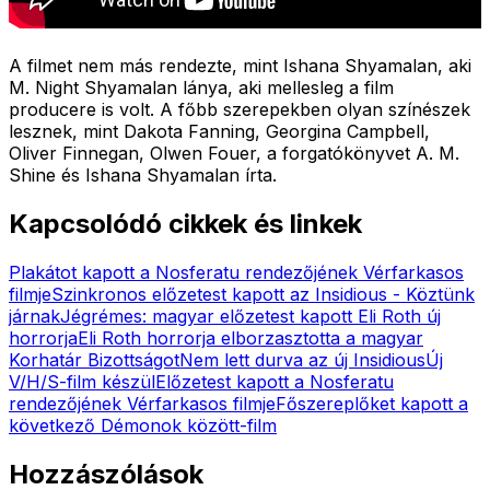
A filmet nem más rendezte, mint Ishana Shyamalan, aki
M. Night Shyamalan lánya, aki mellesleg a film
producere is volt. A főbb szerepekben olyan színészek
lesznek, mint Dakota Fanning, Georgina Campbell,
Oliver Finnegan, Olwen Fouer, a forgatókönyvet A. M.
Shine és Ishana Shyamalan írta.
Kapcsolódó cikkek és linkek
Plakátot kapott a Nosferatu rendezőjének Vérfarkasos
filmje
Szinkronos előzetest kapott az Insidious - Köztünk
járnak
Jégrémes: magyar előzetest kapott Eli Roth új
horrorja
Eli Roth horrorja elborzasztotta a magyar
Korhatár Bizottságot
Nem lett durva az új Insidious
Új
V/H/S-film készül
Előzetest kapott a Nosferatu
rendezőjének Vérfarkasos filmje
Főszereplőket kapott a
következő Démonok között-film
Hozzászólások