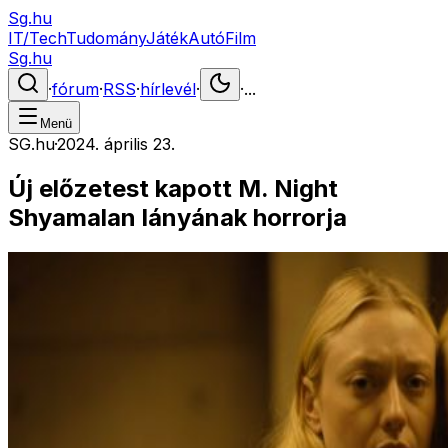
Sg.hu
IT/Tech
Tudomány
Játék
Autó
Film
Sg.hu
·
fórum
·
RSS
·
hírlevél
·
·
...
Menü
SG.hu
·
2024. április 23.
Új előzetest kapott M. Night
Shyamalan lányának horrorja