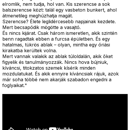
elromlik, nem tudja, hol van. Kis szerencse a sok
balszerencse közt: talál egy vasbeton bunkert, ahol
átmenetileg meghúzhatja magát.
Szerencse? Élete leglidércesebb napjainak kezdete.
Mert becsapódik mögötte a vasajtó.
És nincs kijárat. Csak három ismeretlen, akik szintén
benn ragadtak ebben a furcsa épületben. És egy
hatalmas, tükrös ablak – olyan, mintha egy óriási
kirakatba kerültek volna.
Mert vannak valakik az ablak túloldalán, akik őket
figyelik és tanulmányozzák. Nincs hova bújniuk,
kíváncsi, titokzatos szemek kísérik minden
mozdulatukat. És akik ennyire kíváncsiak rájuk, azok
már soha többé nem akarják szabadon engedni a
foglyaikat.
"